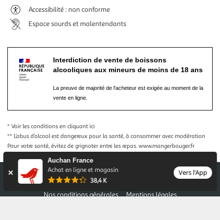
Accessibilité : non conforme
Espace sourds et malentendants
Interdiction de vente de boissons
alcooliques aux mineurs de moins de 18 ans
La preuve de majorité de l'acheteur est exigée au moment de la
vente en ligne.
* Voir les conditions
en cliquant ici
** L’abus d’alcool est dangereux pour la santé, à consommer avec modération
Pour votre santé, évitez de grignoter entre les repas.
www.mangerbouger.fr
Auchan France
Achat en ligne et magasin
Vers l'App
38,4 K
Nos conditions générales
Mentions légales
Conditions des offres et promotions
Gérer mes préférences
Politique de confidentialité
Informations légales marketplace