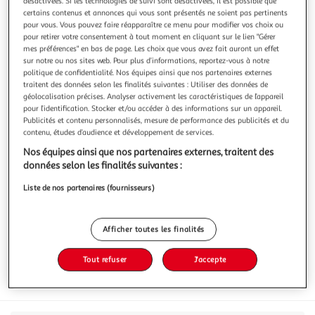
désactivées. Si les technologies de suivi sont désactivées, il est possible que
certains contenus et annonces qui vous sont présentés ne soient pas pertinents
pour vous. Vous pouvez faire réapparaître ce menu pour modifier vos choix ou
pour retirer votre consentement à tout moment en cliquant sur le lien "Gérer
mes préférences" en bas de page. Les choix que vous avez fait auront un effet
sur notre ou nos sites web. Pour plus d’informations, reportez-vous à notre
CRISTALINE
politique de confidentialité. Nos équipes ainsi que nos partenaires externes
Eau de source plate bouteille
traitent des données selon les finalités suivantes : Utiliser des données de
géolocalisation précises. Analyser activement les caractéristiques de l’appareil
Cristaline vous offre une eau de source plate de qualité
pour l’identification. Stocker et/ou accéder à des informations sur un appareil.
faiblement minéralisée captée dans une source au plus
Publicités et contenu personnalisés, mesure de performance des publicités et du
proche de chez vous. Elle hydrate en toute légèreté à petit
En savoir +
contenu, études d’audience et développement de services.
prix. Cristaline est l'eau préférée des français. (Source
50cl
Nos équipes ainsi que nos partenaires externes, traitent des
Kantar) Une eau de source Cristaline de qualité et
données selon les finalités suivantes :
faiblement minérali
Vous voulez connaître le prix de ce produit ?
Liste de nos partenaires (fournisseurs)
Afficher le prix
Afficher toutes les finalités
Tout refuser
J'accepte
Format