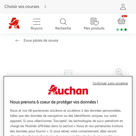
Aller
Choisir vos courses
directement
au
contenu
Aller
directement
Rayons
Recherche
Mes produits
à
la
recherche
Eaux plates de source
Aller
directement
à
la
navigation
Aller
directement
à
Agr
la
rubrique
l'il
besoin
Continuer sans accepter
d'aide
à
Réd
20
l'il
à
Par
Nous prenons à coeur de protéger vos données !
100
le
Nous et nos 68 partenaires stockons et accédons à des données personnelles,
%
pro
telles que des données de navigation ou des identifiants uniques, sur votre
appareil. Si vous sélectionnez "J'accepte", les technologies de suivi prendront en
charge les finalités affichées dans la section « Nous et nos partenaires traitons
des données pour fournir ». Si vous retirez votre consentement, elles seront