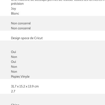
précision
Joy
Blanc
Non concerné
Non concerné
Design space de Cricut
Oui
Non
Oui
Non
Non
Papier, Vinyle
31.7 x 15.2 x 13.9 cm
2.7