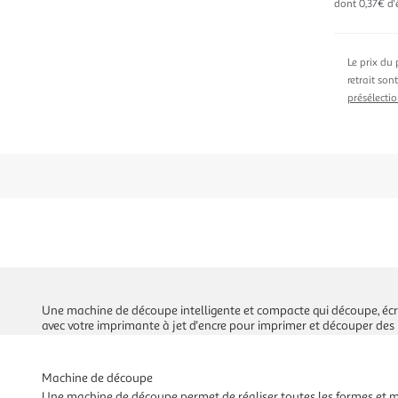
dont 0,37€ d'
Le prix du 
retrait son
présélectio
Une machine de découpe intelligente et compacte qui découpe, écrit
avec votre imprimante à jet d'encre pour imprimer et découper des
Machine de découpe
Une machine de découpe permet de réaliser toutes les formes et mo