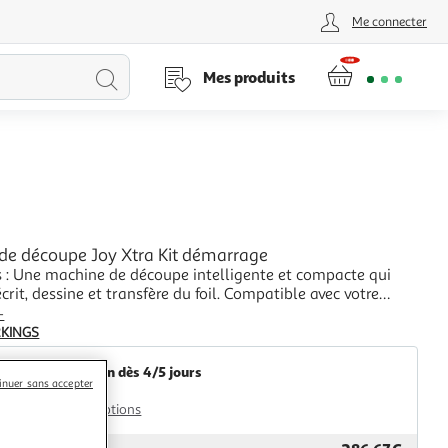
Me connecter
Lancer
Mes produits
la
recherche
de découpe Joy Xtra Kit démarrage
 : Une machine de découpe intelligente et compacte qui
crit, dessine et transfère du foil. Compatible avec votre
e à jet d'encre pour imprimer et découper des images en
+
mensions l x h x p : 31.7 x 15.2 x 13.9 cm M...
2KINGS
Livraison dès 4/5 jours
inuer sans accepter
4,99€
Plus d'options