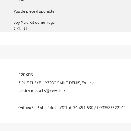
Chine
Pas de pièce disponible
Joy Xtra Kit démarrage
CRICUT
EZRATIS
5 RUE PLEYEL, 93200 SAINT DENIS, France
jessica.messelis@exertis.fr
04fbea7a-6abf-4dd9-a921-dc34a2f1f530 / 0093573622144