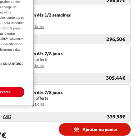
286,67€
ar
2KINGS
igation ou des
n charge les
ez votre
Livraison dès 1/2 semaines
tains contenus et
4,99€
nu pour modifier
Plus d'options
en bas de page.
ous à notre
296,50€
nalités suivantes
ar
Multishop
l’identification.
erformance des
Livraison dès 7/8 jours
Livraison offerte
s suivantes :
Plus d'options
305,44€
ar
M25
accepte
Livraison dès 7/8 jours
Livraison offerte
Plus d'options
339,98€
ar
ASD
Ajouter au panier
7€