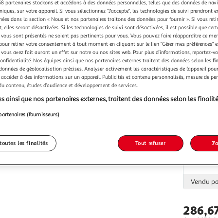
Vendu p
8 partenaires stockons et accédons à des données personnelles, telles que des données de nav
niques, sur votre appareil. Si vous sélectionnez "J'accepte", les technologies de suivi prendront e
chées dans la section « Nous et nos partenaires traitons des données pour fournir ». Si vous retir
 elles seront désactivées. Si les technologies de suivi sont désactivées, il est possible que cer
vous sont présentés ne soient pas pertinents pour vous. Vous pouvez faire réapparaître ce me
pour retirer votre consentement à tout moment en cliquant sur le lien "Gérer mes préférences" 
 vous avez fait auront un effet sur notre ou nos sites web. Pour plus d’informations, reportez-v
confidentialité. Nos équipes ainsi que nos partenaires externes traitent des données selon les fi
Vendu p
 données de géolocalisation précises. Analyser activement les caractéristiques de l’appareil pour 
 accéder à des informations sur un appareil. Publicités et contenu personnalisés, mesure de p
 du contenu, études d’audience et développement de services.
s ainsi que nos partenaires externes, traitent des données selon les finalité
partenaires (fournisseurs)
Vendu p
toutes les finalités
Tout refuser
J'
Vendu p
286,6