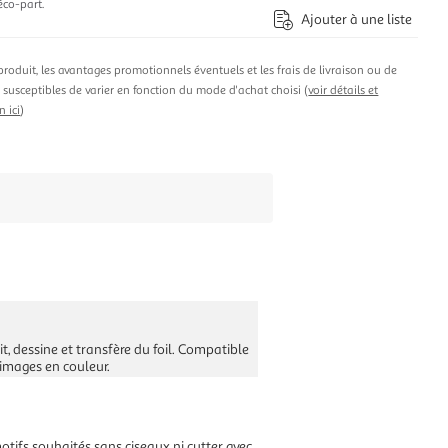
éco-part.
Ajouter à une liste
produit, les avantages promotionnels éventuels et les frais de livraison ou de
t susceptibles de varier en fonction du mode d'achat choisi (
voir détails et
n ici
)
, dessine et transfère du foil. Compatible
 images en couleur.
tifs souhaités sans ciseaux ni cutter avec