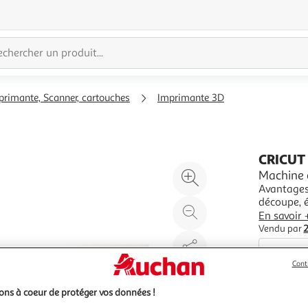
primante, Scanner, cartouches
Imprimante 3D
CRICUT
Agrandir
Machine 
Avantages
l'illustration
découpe, é
à
Réduire
imprimant
En savoir 
200%
l'illustration
couleur. Di
Vendu par
à
Partager
100
le
Cont
%
produit
ns à coeur de protéger vos données !