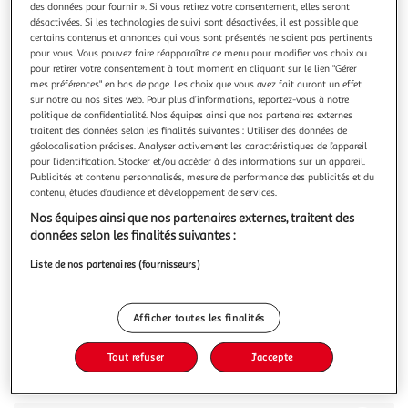
des données pour fournir ». Si vous retirez votre consentement, elles seront
désactivées. Si les technologies de suivi sont désactivées, il est possible que
certains contenus et annonces qui vous sont présentés ne soient pas pertinents
pour vous. Vous pouvez faire réapparaître ce menu pour modifier vos choix ou
pour retirer votre consentement à tout moment en cliquant sur le lien "Gérer
mes préférences" en bas de page. Les choix que vous avez fait auront un effet
4.8
(5)
sur notre ou nos sites web. Pour plus d’informations, reportez-vous à notre
COTE D'OR
politique de confidentialité. Nos équipes ainsi que nos partenaires externes
traitent des données selon les finalités suivantes : Utiliser des données de
Mini roc assortiment de chocolats noisette et amande
géolocalisation précises. Analyser activement les caractéristiques de l’appareil
Redécouvrez les Mini Roc Côte d'Or : 3 délicieuses ganaches
pour l’identification. Stocker et/ou accéder à des informations sur un appareil.
parsemées d'éclats croustillants, enrobées de chocolat au
Publicités et contenu personnalisés, mesure de performance des publicités et du
lait, praliné et noir avec une noisette entière croquante au
En savoir +
contenu, études d’audience et développement de services.
cœur. Idéal à partager pour les fêtes de fin d'année ! Pour
195g
21 pièces
Nos équipes ainsi que nos partenaires externes, traitent des
les fêtes, vibrez d'émotions avec Côte d'Or. Des chocolats gé
données selon les finalités suivantes :
Vous voulez connaître le prix de ce produit ?
Liste de nos partenaires (fournisseurs)
Afficher le prix
Afficher toutes les finalités
Tout refuser
J'accepte
Description