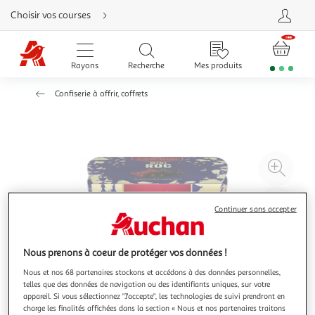
Aller
Choisir vos courses
directement
au
contenu
Aller
directement
Rayons
Recherche
Mes produits
à
la
recherche
Confiserie à offrir, coffrets
Aller
directement
à
la
navigation
Aller
directement
à
Agr
la
rubrique
l'il
besoin
d'aide
à
Réd
Continuer sans accepter
20
l'il
à
Par
100
le
Nous prenons à coeur de protéger vos données !
%
pro
Nous et nos 68 partenaires stockons et accédons à des données personnelles,
telles que des données de navigation ou des identifiants uniques, sur votre
appareil. Si vous sélectionnez "J'accepte", les technologies de suivi prendront en
charge les finalités affichées dans la section « Nous et nos partenaires traitons