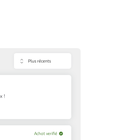
Trier
les
avis
x !
Achat verifié