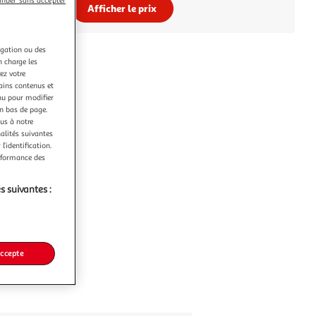
inuer sans accepter
Afficher le prix
igation ou des
n charge les
ez votre
tains contenus et
nu pour modifier
en bas de page.
ous à notre
nalités suivantes
l’identification.
erformance des
s suivantes :
accepte