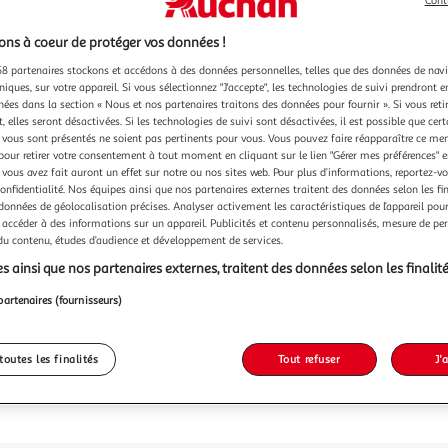
Cont
ns à coeur de protéger vos données !
8 partenaires stockons et accédons à des données personnelles, telles que des données de nav
niques, sur votre appareil. Si vous sélectionnez "J'accepte", les technologies de suivi prendront e
chées dans la section « Nous et nos partenaires traitons des données pour fournir ». Si vous retir
 elles seront désactivées. Si les technologies de suivi sont désactivées, il est possible que cer
vous sont présentés ne soient pas pertinents pour vous. Vous pouvez faire réapparaître ce me
pour retirer votre consentement à tout moment en cliquant sur le lien "Gérer mes préférences" 
 vous avez fait auront un effet sur notre ou nos sites web. Pour plus d’informations, reportez-v
confidentialité. Nos équipes ainsi que nos partenaires externes traitent des données selon les fi
 données de géolocalisation précises. Analyser activement les caractéristiques de l’appareil pour 
 accéder à des informations sur un appareil. Publicités et contenu personnalisés, mesure de p
 du contenu, études d’audience et développement de services.
s ainsi que nos partenaires externes, traitent des données selon les finalité
partenaires (fournisseurs)
toutes les finalités
Tout refuser
J'