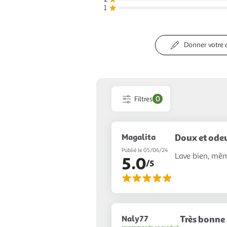
1
Donner votre 
Filtres
0
Magalita
Doux et odeu
Publié le 05/06/24
Lave bien, mêm
5.0
/5
Naly77
Très bonne