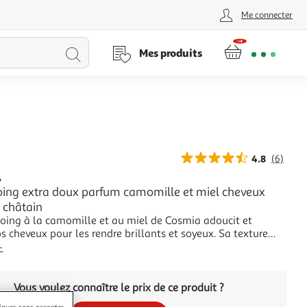
Me connecter
Lancer
Mes produits
la
recherche
4.8
(6)
A
ng extra doux parfum camomille et miel cheveux
 châtain
oing à la camomille et au miel de Cosmia adoucit et
s cheveux pour les rendre brillants et soyeux. Sa texture
n'alourdit pas le cheveu et laisse un léger parfum
+
 cheveux blonds à châtain clair. Fabriqué en Europe
D'UTILISATION :Appliquer sur cheveux mo
Vous voulez connaître le prix de ce produit ?