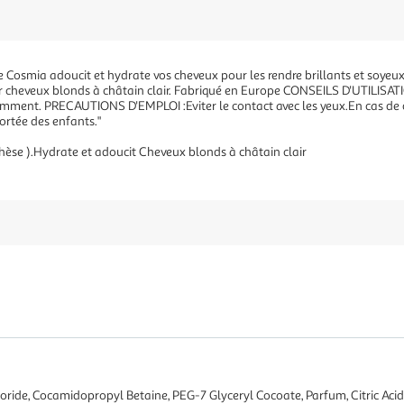
 Cosmia adoucit et hydrate vos cheveux pour les rendre brillants et soyeux
r cheveux blonds à châtain clair. Fabriqué en Europe CONSEILS D'UTILISAT
mment. PRECAUTIONS D'EMPLOI :Eviter le contact avec les yeux.En cas de 
portée des enfants."
èse ).Hydrate et adoucit Cheveux blonds à châtain clair
ride, Cocamidopropyl Betaine, PEG-7 Glyceryl Cocoate, Parfum, Citric Acid