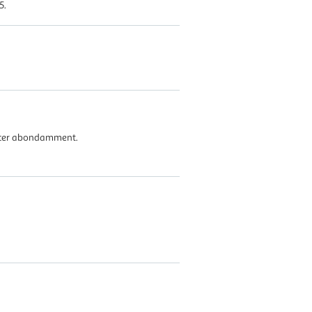
5.
incer abondamment.