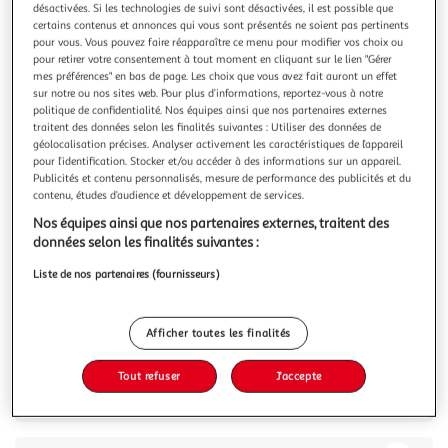
Illustration
Illustration
désactivées. Si les technologies de suivi sont désactivées, il est possible que
précédente
suivante
certains contenus et annonces qui vous sont présentés ne soient pas pertinents
pour vous. Vous pouvez faire réapparaître ce menu pour modifier vos choix ou
pour retirer votre consentement à tout moment en cliquant sur le lien "Gérer
mes préférences" en bas de page. Les choix que vous avez fait auront un effet
sur notre ou nos sites web. Pour plus d’informations, reportez-vous à notre
COSMIA
politique de confidentialité. Nos équipes ainsi que nos partenaires externes
Savon solide fdoux à la fleur d'oranger et huile
traitent des données selon les finalités suivantes : Utiliser des données de
d'argan
géolocalisation précises. Analyser activement les caractéristiques de l’appareil
pour l’identification. Stocker et/ou accéder à des informations sur un appareil.
Ce savon doux Cosmia deviendra vite un incontournable de
Publicités et contenu personnalisés, mesure de performance des publicités et du
votre salle de bain ! Sa formule enrichie en huile d'argan et
contenu, études d’audience et développement de services.
fleur d'oranger lave la peau en douceur et convient
En savoir +
parfaitement à tous les types de peaux. Fabriqué en
Nos équipes ainsi que nos partenaires externes, traitent des
360g
4 savons
Europe
données selon les finalités suivantes :
Vous voulez connaître le prix de ce produit ?
Liste de nos partenaires (fournisseurs)
Afficher le prix
Afficher toutes les finalités
Tout refuser
J'accepte
Description