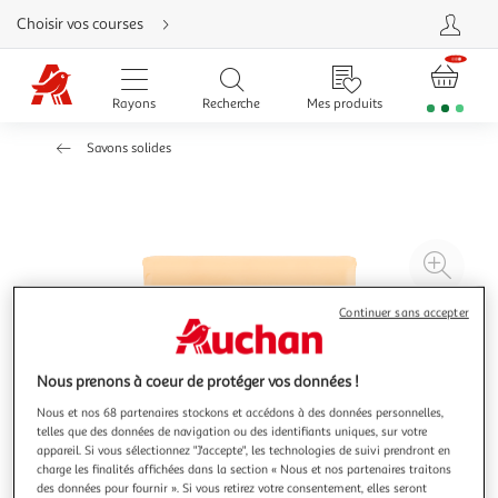
Aller
Choisir vos courses
directement
au
contenu
Aller
directement
Rayons
Recherche
Mes produits
à
la
recherche
Savons solides
Aller
directement
à
la
navigation
Aller
directement
à
Agr
la
rubrique
l'il
besoin
d'aide
à
Réd
Continuer sans accepter
20
l'il
à
Par
Nous prenons à coeur de protéger vos données !
100
le
Nous et nos 68 partenaires stockons et accédons à des données personnelles,
%
pro
telles que des données de navigation ou des identifiants uniques, sur votre
appareil. Si vous sélectionnez "J'accepte", les technologies de suivi prendront en
charge les finalités affichées dans la section « Nous et nos partenaires traitons
des données pour fournir ». Si vous retirez votre consentement, elles seront