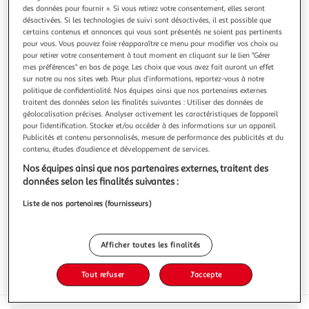
Illustration
Illustration
des données pour fournir ». Si vous retirez votre consentement, elles seront
précédente
suivante
désactivées. Si les technologies de suivi sont désactivées, il est possible que
certains contenus et annonces qui vous sont présentés ne soient pas pertinents
pour vous. Vous pouvez faire réapparaître ce menu pour modifier vos choix ou
pour retirer votre consentement à tout moment en cliquant sur le lien "Gérer
COSMIA MEN
mes préférences" en bas de page. Les choix que vous avez fait auront un effet
sur notre ou nos sites web. Pour plus d’informations, reportez-vous à notre
Déodorant spray homme séduction 24h anti-traces
politique de confidentialité. Nos équipes ainsi que nos partenaires externes
Restez frais toute la journée avec ce déodorant spray
traitent des données selon les finalités suivantes : Utiliser des données de
Séduction Cosmia. Efficace pendant 24h, il combat les
géolocalisation précises. Analyser activement les caractéristiques de l’appareil
odeurs corporelles et accompagne chacun de vos
En savoir +
pour l’identification. Stocker et/ou accéder à des informations sur un appareil.
mouvements d'un parfum masculin et stimulant. Fabriqué
Publicités et contenu personnalisés, mesure de performance des publicités et du
150ml
en France.
contenu, études d’audience et développement de services.
Vous voulez connaître le prix de ce produit ?
Nos équipes ainsi que nos partenaires externes, traitent des
données selon les finalités suivantes :
Afficher le prix
Liste de nos partenaires (fournisseurs)
Afficher toutes les finalités
Tout refuser
J'accepte
Inflammable