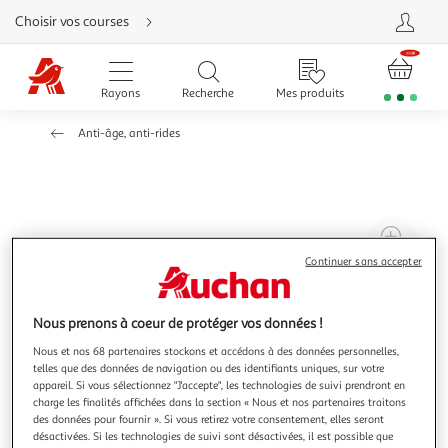
Aller
Choisir vos courses
directement
au
contenu
Aller
directement
Rayons
Recherche
Mes produits
à
la
recherche
Anti-âge, anti-rides
Aller
directement
à
la
navigation
Aller
directement
à
Agr
la
rubrique
l'il
Continuer sans accepter
besoin
d'aide
à
Réd
20
l'il
Nous prenons à coeur de protéger vos données !
à
Par
Nous et nos 68 partenaires stockons et accédons à des données personnelles,
100
le
telles que des données de navigation ou des identifiants uniques, sur votre
%
pro
appareil. Si vous sélectionnez "J'accepte", les technologies de suivi prendront en
charge les finalités affichées dans la section « Nous et nos partenaires traitons
des données pour fournir ». Si vous retirez votre consentement, elles seront
désactivées. Si les technologies de suivi sont désactivées, il est possible que