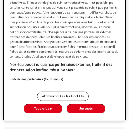
Illustration
Illustration
désactivées. Si les technologies de suivi sont désactivées, il est possible que
précédente
suivante
certains contenus et annonces qui vous sont présentés ne soient pas pertinents
pour vous. Vous pouvez faire réapparaître ce menu pour modifier vos choix ou
pour retirer votre consentement à tout moment en cliquant sur le lien "Gérer
mes préférences" en bas de page. Les choix que vous avez fait auront un effet
sur notre ou nos sites web. Pour plus d’informations, reportez-vous à notre
3.7
(3)
politique de confidentialité. Nos équipes ainsi que nos partenaires externes
COSMIA
traitent des données selon les finalités suivantes : Utiliser des données de
géolocalisation précises. Analyser activement les caractéristiques de l’appareil
Cire orientale au miel pour peaux sensibles
pour l’identification. Stocker et/ou accéder à des informations sur un appareil.
Offrez vous la qualité et l'efficacité d'une épilation en
Publicités et contenu personnalisés, mesure de performance des publicités et du
institut sans bouger de chez vous ! Inspirée des rituels
contenu, études d’audience et développement de services.
ancestraux des femmes méditerranéennes, cette cire
En savoir +
Nos équipes ainsi que nos partenaires externes, traitent des
chaude au miel conviendra particulièrement aux peaux
250ml
données selon les finalités suivantes :
sensibles. Facile d'utilisation, elle élimine les poils tout en
douceur et laisse
Vous voulez connaître le prix de ce produit ?
Liste de nos partenaires (fournisseurs)
Afficher le prix
Afficher toutes les finalités
Tout refuser
J'accepte
Description