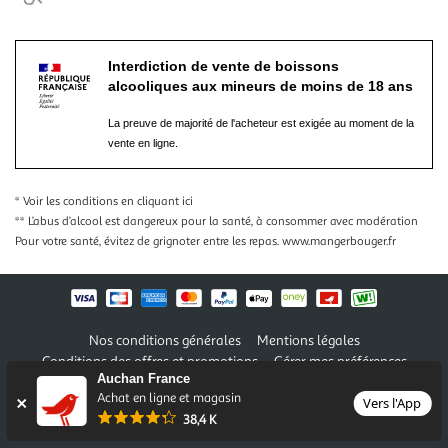
Interdiction de vente de boissons
alcooliques aux mineurs de moins de 18 ans
La preuve de majorité de l'acheteur est exigée au moment de la
vente en ligne.
* Voir les conditions
en cliquant ici
** L’abus d’alcool est dangereux pour la santé, à consommer avec modération
Pour votre santé, évitez de grignoter entre les repas.
www.mangerbouger.fr
Nos conditions générales
Mentions légales
Conditions des offres et promotions
Gérer mes préférences
Auchan France
Politique de confidentialité
Informations légales marketplace
Achat en ligne et magasin
Vers l'App
38,4 K
Auchan 2026 © Tous droits réservés