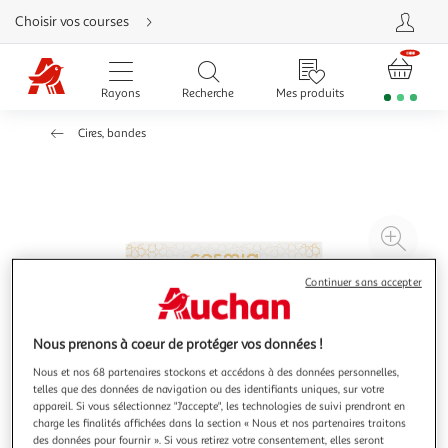
Aller
Choisir vos courses
directement
au
contenu
Aller
directement
Rayons
Recherche
Mes produits
à
la
recherche
Cires, bandes
Aller
directement
à
la
navigation
Aller
directement
à
Agr
la
rubrique
l'il
besoin
d'aide
à
Réd
Continuer sans accepter
20
l'il
à
Par
Nous prenons à coeur de protéger vos données !
100
le
Nous et nos 68 partenaires stockons et accédons à des données personnelles,
%
pro
telles que des données de navigation ou des identifiants uniques, sur votre
appareil. Si vous sélectionnez "J'accepte", les technologies de suivi prendront en
charge les finalités affichées dans la section « Nous et nos partenaires traitons
des données pour fournir ». Si vous retirez votre consentement, elles seront