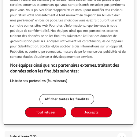
certains contenus et annonces qui vous sont présentés ne soient pas pertinents
pour vous. Vous pouvez faire réapparaître ce menu pour modifier vos choix ou
pour retirer votre consentement à tout moment en cliquant sur le lien "Gérer
mes préférences" en bas de page. Les choix que vous avez fait auront un effet
Nos clients adorent
Voir conditions
sur notre ou nos sites web. Pour plus d’informations, reportez-vous à notre
politique de confidentialité. Nos équipes ainsi que nos partenaires externes
traitent des données selon les finalités suivantes : Utiliser des données de
4.4
(12)
géolocalisation précises. Analyser activement les caractéristiques de l’appareil
COSMIA BABY
pour l’identification. Stocker et/ou accéder à des informations sur un appareil.
Lingettes nettoyantes sensitives à l'extrait de
Publicités et contenu personnalisés, mesure de performance des publicités et du
contenu, études d’audience et développement de services.
camomille
Nos équipes ainsi que nos partenaires externes, traitent des
56 lingettes
données selon les finalités suivantes :
Vous voulez connaître le prix de ce produit ?
Liste de nos partenaires (fournisseurs)
Afficher le prix
Afficher toutes les finalités
Tout refuser
J'accepte
Caractéristiques