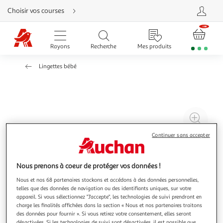
Aller
Choisir vos courses
directement
au
contenu
Aller
directement
Rayons
Recherche
Mes produits
à
la
recherche
Lingettes bébé
Aller
directement
à
la
navigation
Aller
directement
à
Agr
la
rubrique
l'il
besoin
Continuer sans accepter
d'aide
à
Réd
20
l'il
à
Par
Nous prenons à coeur de protéger vos données !
100
le
Nous et nos 68 partenaires stockons et accédons à des données personnelles,
telles que des données de navigation ou des identifiants uniques, sur votre
%
pro
appareil. Si vous sélectionnez "J'accepte", les technologies de suivi prendront en
charge les finalités affichées dans la section « Nous et nos partenaires traitons
des données pour fournir ». Si vous retirez votre consentement, elles seront
désactivées. Si les technologies de suivi sont désactivées, il est possible que