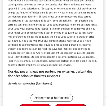
Nous et nos 68 partenaires stockons et accédons à des données personnelles,
telles que des données de navigation ou des identifiants uniques, sur votre
appareil. Si vous sélectionnez "J'accepte", les technologies de suivi prendront en
charge les finalités affichées dans la section « Nous et nos partenaires traitons
des données pour fournir ». Si vous retirez votre consentement, elles seront
désactivées. Si les technologies de suivi sont désactivées, il est possible que
CORSOEUF
certains contenus et annonces qui vous sont présentés ne soient pas pertinents
Oeufs de poules élevées en plein air BIO
pour vous. Vous pouvez faire réapparaître ce menu pour modifier vos choix ou
pour retirer votre consentement à tout moment en cliquant sur le lien "Gérer
6 OEUFS BIO
mes préférences" en bas de page. Les choix que vous avez fait auront un effet
En savoir +
sur notre ou nos sites web. Pour plus d’informations, reportez-vous à notre
6 pièces
politique de confidentialité. Nos équipes ainsi que nos partenaires externes
traitent des données selon les finalités suivantes : Utiliser des données de
Vous voulez connaître le prix de ce produit ?
géolocalisation précises. Analyser activement les caractéristiques de l’appareil
pour l’identification. Stocker et/ou accéder à des informations sur un appareil.
Publicités et contenu personnalisés, mesure de performance des publicités et du
Afficher le prix
contenu, études d’audience et développement de services.
Nos équipes ainsi que nos partenaires externes, traitent des
données selon les finalités suivantes :
Liste de nos partenaires (fournisseurs)
Eurofeuille - Bio européen
AB Agriculture biologique
Afficher toutes les finalités
Description