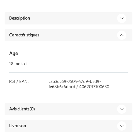
Description
Caractéristiques
Age
18 mois et +
Réf / EAN :
c3b3dc69-7504-47d9-b5d9-
fe68b6c6dacd / 4062013100630
Avis clients
(0)
Livraison