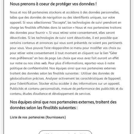
Illustration
Illustration
Nous prenons à coeur de protéger vos données !
précédente
suivante
Nous et nos 68 partenaires stockons et accédons à des données personnelles,
telles que des données de navigation ou des identifiants uniques, sur votre
appareil. Si vous sélectionnez "J'accepte", les technologies de suivi prendront en
charge les finalités affichées dans la section « Nous et nos partenaires traitons
COROLLE
des données pour fournir ». Si vous retirez votre consentement, elles seront
Poupon Bébé Calin Maria
désactivées. Si les technologies de suivi sont désactivées, il est possible que
A 18 mois, votre enfant commence les jeux d'imitation. Un
certains contenus et annonces qui vous sont présentés ne soient pas pertinents
petit poupon est donc le jouet idéal à lui proposer pour
pour vous. Vous pouvez faire réapparaître ce menu pour modifier vos choix ou
pour retirer votre consentement à tout moment en cliquant sur le lien "Gérer
accompagner son développement.Du haut de ses 30 cm,
En savoir +
mes préférences" en bas de page. Les choix que vous avez fait auront un effet
Bébé Calin Maria pourra être manipulé facilement par
Vendu par
2KINGS
sur notre ou nos sites web. Pour plus d’informations, reportez-vous à notre
votre enfant, car sa taille est parfaitement adaptée à ses
politique de confidentialité. Nos équipes ainsi que nos partenaires externes
petits bras et mains.
Livraison dès 4/5 jours
traitent des données selon les finalités suivantes : Utiliser des données de
4,99€
géolocalisation précises. Analyser activement les caractéristiques de l’appareil
Plus d'options
pour l’identification. Stocker et/ou accéder à des informations sur un appareil.
Publicités et contenu personnalisés, mesure de performance des publicités et du
contenu, études d’audience et développement de services.
33,47€
Vendu par
2KINGS
Nos équipes ainsi que nos partenaires externes, traitent des
données selon les finalités suivantes :
Livraison dès 6/7 jours
4,99€
Liste de nos partenaires (fournisseurs)
Plus d'options
34,71€
39,99€
Vendu par
Multishop