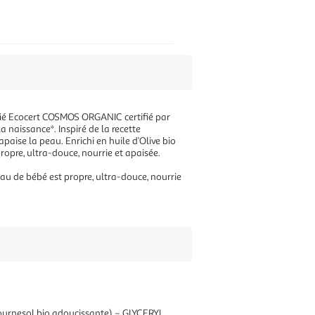
ifié Ecocert COSMOS ORGANIC certifié par
 naissance*. Inspiré de la recette
apaise la peau. Enrichi en huile d’Olive bio
 propre, ultra-douce, nourrie et apaisée.
au de bébé est propre, ultra-douce, nourrie
rnesol bio adoucissante) – GLYCERYL