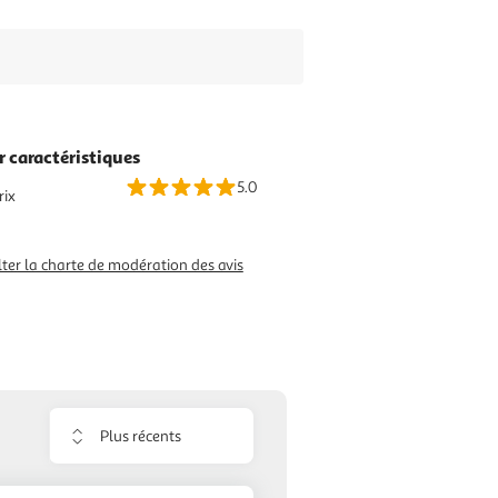
r caractéristiques
5.0
rix
ter la charte de modération des avis
Trier
les
avis