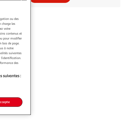
igation ou des
n charge les
ez votre
tains contenus et
nu pour modifier
en bas de page.
ous à notre
nalités suivantes
l’identification.
erformance des
s suivantes :
accepte