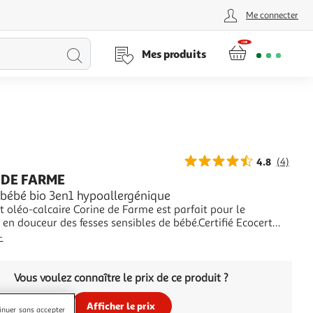
Me connecter
Lancer
Mes produits
la
recherche
4.8
(4)
 DE FARME
 bébé bio 3en1 hypoallergénique
t oléo-calcaire Corine de Farme est parfait pour le
en douceur des fesses sensibles de bébé.Certifié Ecocert
GANIC certifié par ECOCERT Greenlife, le liniment oléo-
+
Corine de Farme est parfaitement adapté pour le change des
la naissance*. Inspiré de la
Vous voulez connaître le prix de ce produit ?
Afficher le prix
inuer sans accepter