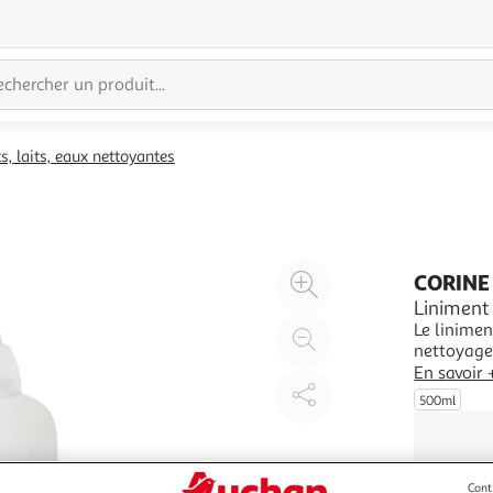
s, laits, eaux nettoyantes
Agrandir
CORINE
l'illustration
Liniment
Le linimen
à
Réduire
nettoyage 
200%
l'illustration
COSMOS OR
En savoir 
à
Partager
calcaire 
500ml
bébés dès 
100
le
%
produit
Cont