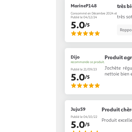
MarineP148
très b
Consommé en Décembre 2024 et
très sa
Publié le 04/12/24
5.0
/5
Rapport
Dijo
Produit ag
recommande ce produit.
J'achète rég
Publié le 21/09/23
nettoie bien e
5.0
/5
Juju59
Produit chèr
Publié le 04/10/22
Produit excelle
5.0
/5