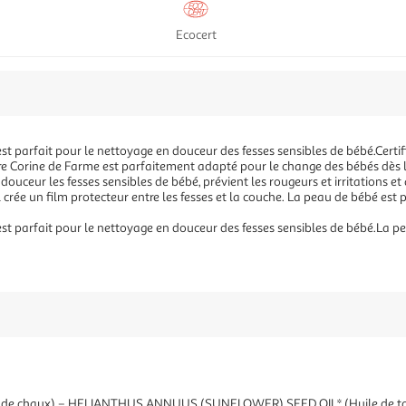
Ecocert
est parfait pour le nettoyage en douceur des fesses sensibles de bébé.Cert
re Corine de Farme est parfaitement adapté pour le change des bébés dès la
 douceur les fesses sensibles de bébé, prévient les rougeurs et irritations et 
 il crée un film protecteur entre les fesses et la couche. La peau de bébé est
est parfait pour le nettoyage en douceur des fesses sensibles de bébé.La pe
 de chaux) – HELIANTHUS ANNUUS (SUNFLOWER) SEED OIL* (Huile de tou