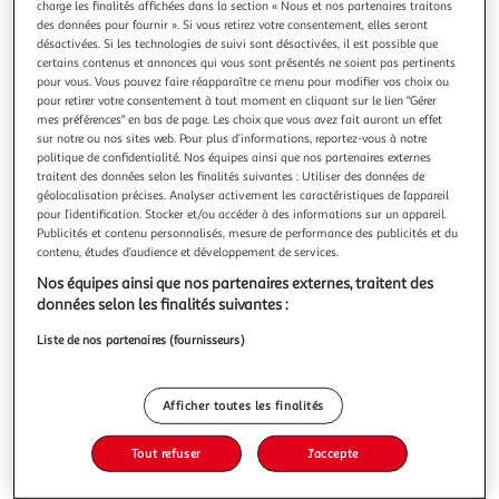
charge les finalités affichées dans la section « Nous et nos partenaires traitons
des données pour fournir ». Si vous retirez votre consentement, elles seront
désactivées. Si les technologies de suivi sont désactivées, il est possible que
certains contenus et annonces qui vous sont présentés ne soient pas pertinents
pour vous. Vous pouvez faire réapparaître ce menu pour modifier vos choix ou
pour retirer votre consentement à tout moment en cliquant sur le lien "Gérer
CONSTRUIRE DES ZOMES EN VERRE. DIX PLANS DE
mes préférences" en bas de page. Les choix que vous avez fait auront un effet
ZOMES A REALISER SOI-MEME, Lipnick Yann
sur notre ou nos sites web. Pour plus d’informations, reportez-vous à notre
Le mot zome , a été créé dans les années 1960 par
politique de confidentialité. Nos équipes ainsi que nos partenaires externes
l'ingénieur américain, Steve Bear, un des premiers
traitent des données selon les finalités suivantes : Utiliser des données de
géolocalisation précises. Analyser activement les caractéristiques de l’appareil
chercheurs dans ce domaine. Ce mot est né de la
En savoir +
pour l’identification. Stocker et/ou accéder à des informations sur un appareil.
contraction de zonaèdre (polyèdre dont les faces possèdent
Publicités et contenu personnalisés, mesure de performance des publicités et du
Vous voulez connaître le prix de ce produit ?
des cotés égaux et parallèles) et de dôme. Le zome fait
contenu, études d’audience et développement de services.
donc partie de la famille des zon
Afficher le prix
Nos équipes ainsi que nos partenaires externes, traitent des
données selon les finalités suivantes :
Liste de nos partenaires (fournisseurs)
Description
Afficher toutes les finalités
Caractéristiques
Tout refuser
J'accepte