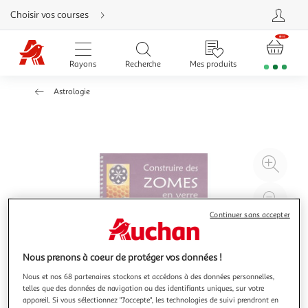
Aller
Choisir vos courses
directement
au
contenu
Aller
directement
Rayons
Recherche
Mes produits
à
la
recherche
Astrologie
Aller
directement
à
la
navigation
Aller
directement
à
Agr
la
rubrique
l'il
besoin
d'aide
à
Réd
20
l'il
Continuer sans accepter
à
Par
100
le
Nous prenons à coeur de protéger vos données !
%
pro
Nous et nos 68 partenaires stockons et accédons à des données personnelles,
telles que des données de navigation ou des identifiants uniques, sur votre
appareil. Si vous sélectionnez "J'accepte", les technologies de suivi prendront en