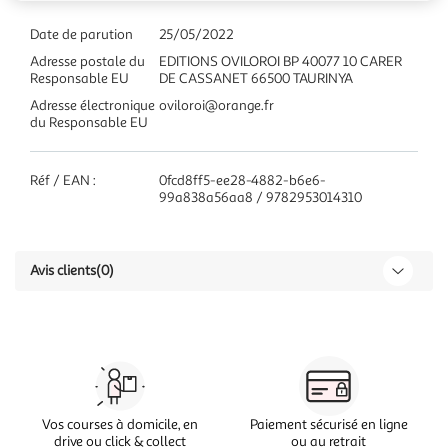
Date de parution
25/05/2022
Adresse postale du
EDITIONS OVILOROI BP 40077 10 CARER
Responsable EU
DE CASSANET 66500 TAURINYA
Adresse électronique
oviloroi@orange.fr
du Responsable EU
Réf / EAN :
0fcd8ff5-ee28-4882-b6e6-
99a838a56aa8 / 9782953014310
Avis clients
(0)
Vos courses à domicile, en
Paiement sécurisé en ligne
drive ou click & collect
ou au retrait