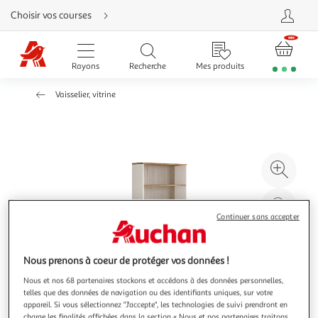
Aller
Choisir vos courses
directement
au
contenu
Aller
directement
Rayons
Recherche
Mes produits
à
la
recherche
Vaisselier, vitrine
Aller
directement
à
la
navigation
Aller
directement
à
Agr
la
rubrique
l'il
besoin
d'aide
à
Réd
20
l'il
Continuer sans accepter
à
Par
100
le
Nous prenons à coeur de protéger vos données !
%
pro
Nous et nos 68 partenaires stockons et accédons à des données personnelles,
telles que des données de navigation ou des identifiants uniques, sur votre
appareil. Si vous sélectionnez "J'accepte", les technologies de suivi prendront en
charge les finalités affichées dans la section « Nous et nos partenaires traitons