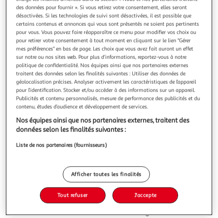
Illustration
Illustration
des données pour fournir ». Si vous retirez votre consentement, elles seront
précédente
suivante
désactivées. Si les technologies de suivi sont désactivées, il est possible que
certains contenus et annonces qui vous sont présentés ne soient pas pertinents
pour vous. Vous pouvez faire réapparaître ce menu pour modifier vos choix ou
Livraison offerte
pour retirer votre consentement à tout moment en cliquant sur le lien "Gérer
mes préférences" en bas de page. Les choix que vous avez fait auront un effet
CONCEPT USINE
sur notre ou nos sites web. Pour plus d’informations, reportez-vous à notre
politique de confidentialité. Nos équipes ainsi que nos partenaires externes
Vaisselier avec étagères et 2 portes teo
traitent des données selon les finalités suivantes : Utiliser des données de
Fabricant de bonheur ! Leader de l'aménagement intérieur
géolocalisation précises. Analyser activement les caractéristiques de l’appareil
et extérieur à petits prix.
pour l’identification. Stocker et/ou accéder à des informations sur un appareil.
En savoir +
Publicités et contenu personnalisés, mesure de performance des publicités et du
contenu, études d’audience et développement de services.
Vendu par
Concept Usine
Nos équipes ainsi que nos partenaires externes, traitent des
Livraison dès 8/9 jours
données selon les finalités suivantes :
Retrait offert dès 35€
Liste de nos partenaires (fournisseurs)
Plus d'options
249,90€
Vendu par
Concept Usine
Afficher toutes les finalités
Ajouter au panier
249,90€
Tout refuser
J'accepte
dont 2,62€ d'éco part. mobilier.
Ajouter à une liste