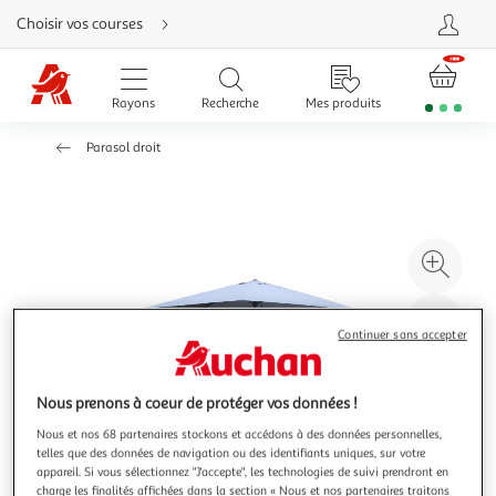
Aller
Choisir vos courses
directement
au
contenu
Aller
directement
Rayons
Recherche
Mes produits
à
la
recherche
Parasol droit
Aller
directement
à
la
navigation
Aller
directement
à
Agr
la
rubrique
l'il
besoin
d'aide
à
Réd
Continuer sans accepter
20
l'il
à
Par
100
le
Nous prenons à coeur de protéger vos données !
%
pro
Nous et nos 68 partenaires stockons et accédons à des données personnelles,
telles que des données de navigation ou des identifiants uniques, sur votre
appareil. Si vous sélectionnez "J'accepte", les technologies de suivi prendront en
charge les finalités affichées dans la section « Nous et nos partenaires traitons