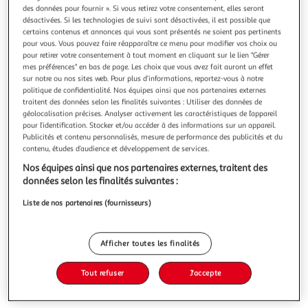
Illustration
Illustration
des données pour fournir ». Si vous retirez votre consentement, elles seront
précédente
suivante
désactivées. Si les technologies de suivi sont désactivées, il est possible que
certains contenus et annonces qui vous sont présentés ne soient pas pertinents
pour vous. Vous pouvez faire réapparaître ce menu pour modifier vos choix ou
pour retirer votre consentement à tout moment en cliquant sur le lien "Gérer
CONCEPT USINE
mes préférences" en bas de page. Les choix que vous avez fait auront un effet
sur notre ou nos sites web. Pour plus d’informations, reportez-vous à notre
Parasol gris rectangle 295 x 295 m spezia
politique de confidentialité. Nos équipes ainsi que nos partenaires externes
Partagez un repas convivial entre amis ou en famille tout
traitent des données selon les finalités suivantes : Utiliser des données de
en etant protege du soleil grâce à ce parasol droit
géolocalisation précises. Analyser activement les caractéristiques de l’appareil
inclinable rectangulaire. Ce parasol au design tendance et
En savoir +
pour l’identification. Stocker et/ou accéder à des informations sur un appareil.
sa couleur de toile gris lui permettra de s'adapter
Vendu par
Concept Usine
Publicités et contenu personnalisés, mesure de performance des publicités et du
facilement à tous les types d'exterieurs.Sa structure en
contenu, études d’audience et développement de services.
aluminium recouverte d
Livraison dès 8/9 jours
Nos équipes ainsi que nos partenaires externes, traitent des
Retrait offert dès 35€
données selon les finalités suivantes :
Plus d'options
Liste de nos partenaires (fournisseurs)
89,90€
Vendu par
Concept Usine
Afficher toutes les finalités
Ajouter au panier
89,90€
dont 1,35€ d'éco part. mobilier.
Tout refuser
J'accepte
Ajouter à une liste