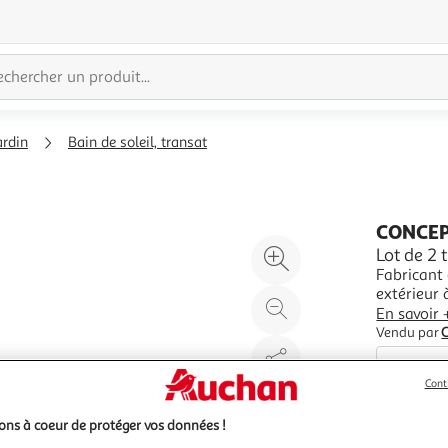
ardin
Bain de soleil, transat
CONCEP
Agrandir
Lot de 2 
Fabricant
l'illustration
extérieur à
à
Réduire
En savoir 
200%
l'illustration
Vendu par
à
Partager
100
le
Cont
%
produit
ns à coeur de protéger vos données !