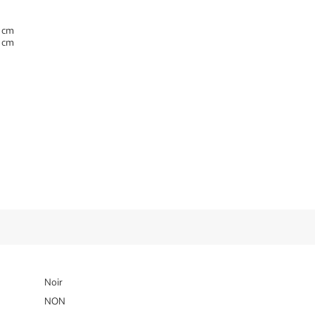
0 cm
2 cm
Noir
NON