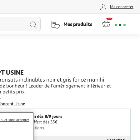
Me connecter
Lancer
Mes produits
la
recherche
T USINE
transats inclinables noir et gris foncé manihi
 de bonheur ! Leader de l'aménagement intérieur et
 petits prix.
+
Concept Usine
Livraison dès 8/9 jours
inuer sans accepter
Retrait offert dès 35€
Plus d'options