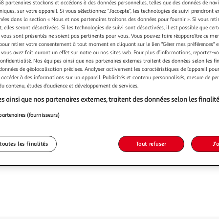
Vendu p
8 partenaires stockons et accédons à des données personnelles, telles que des données de nav
niques, sur votre appareil. Si vous sélectionnez "J'accepte", les technologies de suivi prendront e
chées dans la section « Nous et nos partenaires traitons des données pour fournir ». Si vous retir
119,9
 elles seront désactivées. Si les technologies de suivi sont désactivées, il est possible que cer
vous sont présentés ne soient pas pertinents pour vous. Vous pouvez faire réapparaître ce me
dont 1,54€ d'é
pour retirer votre consentement à tout moment en cliquant sur le lien "Gérer mes préférences" 
 vous avez fait auront un effet sur notre ou nos sites web. Pour plus d’informations, reportez-v
confidentialité. Nos équipes ainsi que nos partenaires externes traitent des données selon les fi
 données de géolocalisation précises. Analyser activement les caractéristiques de l’appareil pour 
 accéder à des informations sur un appareil. Publicités et contenu personnalisés, mesure de p
 du contenu, études d’audience et développement de services.
s ainsi que nos partenaires externes, traitent des données selon les finalité
partenaires (fournisseurs)
toutes les finalités
Tout refuser
J'