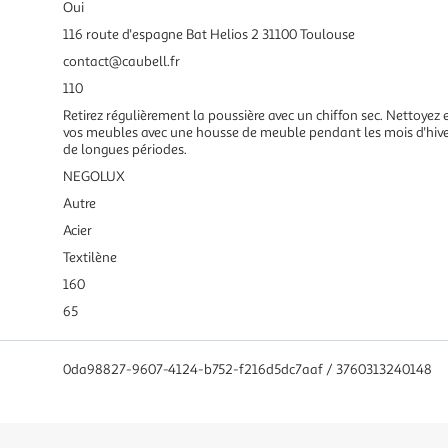
Oui
116 route d'espagne Bat Helios 2 31100 Toulouse
contact@caubell.fr
110
Retirez régulièrement la poussière avec un chiffon sec. Nettoyez
vos meubles avec une housse de meuble pendant les mois d'hiver 
de longues périodes.
NEGOLUX
Autre
Acier
Textilène
160
65
0da98827-9607-4124-b752-f216d5dc7aaf / 3760313240148