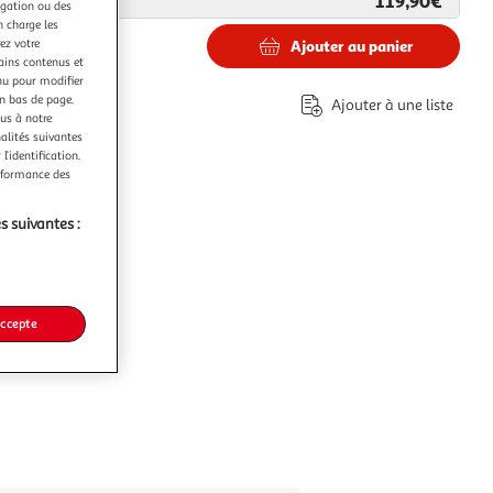
119,90€
ar
Concept Usine
igation ou des
n charge les
ez votre
Ajouter au panier
0€
tains contenus et
nu pour modifier
co part. mobilier.
en bas de page.
Ajouter à une liste
ous à notre
nalités suivantes
l’identification.
erformance des
s suivantes :
accepte