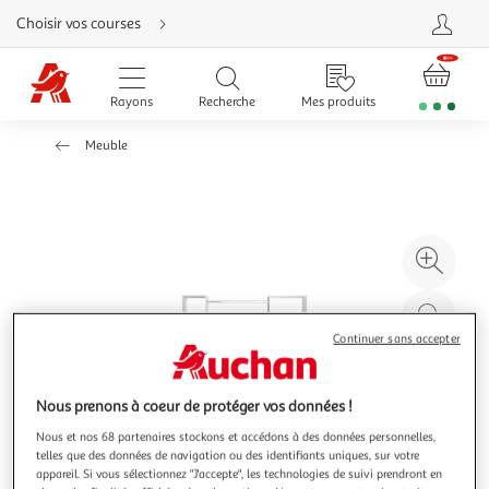
Aller
Choisir vos courses
directement
au
contenu
Aller
directement
Rayons
Recherche
Mes produits
à
la
recherche
Meuble
Aller
directement
à
la
navigation
Aller
directement
à
Agr
la
rubrique
l'il
besoin
d'aide
à
Réd
20
l'il
Continuer sans accepter
à
Par
100
le
Nous prenons à coeur de protéger vos données !
%
pro
Nous et nos 68 partenaires stockons et accédons à des données personnelles,
telles que des données de navigation ou des identifiants uniques, sur votre
appareil. Si vous sélectionnez "J'accepte", les technologies de suivi prendront en