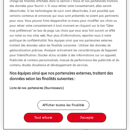
Illustration
Illustration
charge les finalités affichées dans la section « Nous et nos partenaires traitons
des données pour fournir ». Si vous retirez votre consentement, elles seront
précédente
suivante
désactivées. Si les technologies de suivi sont désactivées, il est possible que
certains contenus et annonces qui vous sont présentés ne soient pas pertinents
pour vous. Vous pouvez faire réapparaître ce menu pour modifier vos choix ou
Livraison offerte
pour retirer votre consentement à tout moment en cliquant sur le lien "Gérer
mes préférences" en bas de page. Les choix que vous avez fait auront un effet
CONCEPT USINE
sur notre ou nos sites web. Pour plus d’informations, reportez-vous à notre
politique de confidentialité. Nos équipes ainsi que nos partenaires externes
Dressing blanc 6 étagères 2 penderies 198 x 40 x 180
traitent des données selon les finalités suivantes : Utiliser des données de
cm elysee
géolocalisation précises. Analyser activement les caractéristiques de l’appareil
Fabricant de bonheur ! Leader de l'aménagement intérieur
pour l’identification. Stocker et/ou accéder à des informations sur un appareil.
et extérieur à petits prix.
Publicités et contenu personnalisés, mesure de performance des publicités et du
En savoir +
contenu, études d’audience et développement de services.
Vendu par
Concept Usine
Nos équipes ainsi que nos partenaires externes, traitent des
données selon les finalités suivantes :
Livraison dès 8/9 jours
Retrait offert dès 35€
Liste de nos partenaires (fournisseurs)
Plus d'options
269,90€
Vendu par
Concept Usine
Afficher toutes les finalités
Ajouter au panier
Tout refuser
J'accepte
269,90€
dont 2,62€ d'éco part. mobilier.