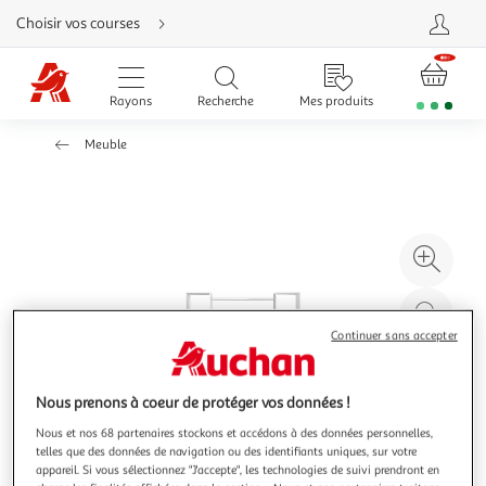
Aller
Choisir vos courses
directement
au
contenu
Aller
directement
Rayons
Recherche
Mes produits
à
la
recherche
Meuble
Aller
directement
à
la
navigation
Aller
directement
à
Agr
la
rubrique
l'il
besoin
d'aide
à
Réd
20
l'il
Continuer sans accepter
à
Par
100
le
Nous prenons à coeur de protéger vos données !
%
pro
Nous et nos 68 partenaires stockons et accédons à des données personnelles,
telles que des données de navigation ou des identifiants uniques, sur votre
appareil. Si vous sélectionnez "J'accepte", les technologies de suivi prendront en