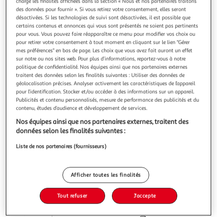
Illustration
Illustration
charge les finalités affichées dans la section « Nous et nos partenaires traitons
des données pour fournir ». Si vous retirez votre consentement, elles seront
précédente
suivante
désactivées. Si les technologies de suivi sont désactivées, il est possible que
certains contenus et annonces qui vous sont présentés ne soient pas pertinents
pour vous. Vous pouvez faire réapparaître ce menu pour modifier vos choix ou
Livraison offerte
pour retirer votre consentement à tout moment en cliquant sur le lien "Gérer
mes préférences" en bas de page. Les choix que vous avez fait auront un effet
CONCEPT USINE
sur notre ou nos sites web. Pour plus d’informations, reportez-vous à notre
politique de confidentialité. Nos équipes ainsi que nos partenaires externes
Dressing blanc 6 étagères 2 penderies 180 x 40 x 180
traitent des données selon les finalités suivantes : Utiliser des données de
cm elysee
géolocalisation précises. Analyser activement les caractéristiques de l’appareil
Fabricant de bonheur ! Leader de l'aménagement intérieur
pour l’identification. Stocker et/ou accéder à des informations sur un appareil.
et extérieur à petits prix.
Publicités et contenu personnalisés, mesure de performance des publicités et du
contenu, études d’audience et développement de services.
En savoir +
Vendu par
Concept Usine
Nos équipes ainsi que nos partenaires externes, traitent des
données selon les finalités suivantes :
Livraison dès 8/9 jours
Retrait offert dès 35€
Liste de nos partenaires (fournisseurs)
Plus d'options
219,90€
Vendu par
Concept Usine
Afficher toutes les finalités
Ajouter au panier
Tout refuser
J'accepte
219,90€
dont 2,62€ d'éco part. mobilier.