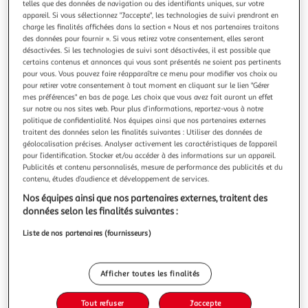
Illustration
Illustration
telles que des données de navigation ou des identifiants uniques, sur votre
appareil. Si vous sélectionnez "J'accepte", les technologies de suivi prendront en
précédente
suivante
charge les finalités affichées dans la section « Nous et nos partenaires traitons
des données pour fournir ». Si vous retirez votre consentement, elles seront
désactivées. Si les technologies de suivi sont désactivées, il est possible que
certains contenus et annonces qui vous sont présentés ne soient pas pertinents
COMPTOIR DE LA BOUGIE
pour vous. Vous pouvez faire réapparaître ce menu pour modifier vos choix ou
Lot de 30 bougies chauffe-plat parfumées 3,7cm
pour retirer votre consentement à tout moment en cliquant sur le lien "Gérer
framboise
mes préférences" en bas de page. Les choix que vous avez fait auront un effet
sur notre ou nos sites web. Pour plus d’informations, reportez-vous à notre
Informations Techniques : Dimensions : D. 3,7 x H. 2,1 cm
politique de confidentialité. Nos équipes ainsi que nos partenaires externes
Matières : Cire Spécificités : Pratique & Déco Vendu par lot
traitent des données selon les finalités suivantes : Utiliser des données de
de 30 Parfum : Framboise Poids : 0,01 kg Couleur : Rose
En savoir +
géolocalisation précises. Analyser activement les caractéristiques de l’appareil
Vendu par
Paris Prix
pour l’identification. Stocker et/ou accéder à des informations sur un appareil.
Publicités et contenu personnalisés, mesure de performance des publicités et du
Livr. ou retrait dès 3/4 jours
contenu, études d’audience et développement de services.
A partir de 7,99€
Nos équipes ainsi que nos partenaires externes, traitent des
Plus d'options
données selon les finalités suivantes :
6,99€
8,99€
Vendu par
Paris Prix
Liste de nos partenaires (fournisseurs)
-22 %
Ajouter au panier
Afficher toutes les finalités
8,99€
6,99€
Ajouter à une liste
Tout refuser
J'accepte