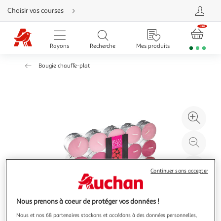
Aller
Choisir vos courses
directement
au
contenu
Aller
directement
Rayons
Recherche
Mes produits
à
la
recherche
Bougie chauffe-plat
Aller
directement
à
la
navigation
Aller
directement
à
Agr
la
rubrique
l'il
besoin
d'aide
à
Réd
20
l'il
à
Par
Continuer sans accepter
100
le
%
pro
Nous prenons à coeur de protéger vos données !
Nous et nos 68 partenaires stockons et accédons à des données personnelles,