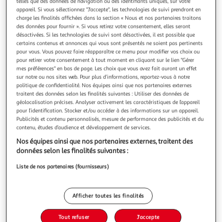
Illustration
Illustration
telles que des données de navigation ou des identifiants uniques, sur votre
appareil. Si vous sélectionnez "J'accepte", les technologies de suivi prendront en
précédente
suivante
charge les finalités affichées dans la section « Nous et nos partenaires traitons
des données pour fournir ». Si vous retirez votre consentement, elles seront
désactivées. Si les technologies de suivi sont désactivées, il est possible que
certains contenus et annonces qui vous sont présentés ne soient pas pertinents
COMPTOIR DE LA BOUGIE
pour vous. Vous pouvez faire réapparaître ce menu pour modifier vos choix ou
Diffuseur de parfum neda 200ml fleur de coton
pour retirer votre consentement à tout moment en cliquant sur le lien "Gérer
mes préférences" en bas de page. Les choix que vous avez fait auront un effet
Informations Techniques : Dimensions : D. 8,4 x H. 25 cm
sur notre ou nos sites web. Pour plus d’informations, reportez-vous à notre
Matières : Verre & Huile Spécificités : Design & Tendance
politique de confidentialité. Nos équipes ainsi que nos partenaires externes
Senteur : Fleur de Coton Poids : 0,537 kg Couleur : Beige
En savoir +
traitent des données selon les finalités suivantes : Utiliser des données de
Vendu par
Paris Prix
géolocalisation précises. Analyser activement les caractéristiques de l’appareil
pour l’identification. Stocker et/ou accéder à des informations sur un appareil.
Livr. ou retrait dès 3/4 jours
Publicités et contenu personnalisés, mesure de performance des publicités et du
A partir de 7,99€
contenu, études d’audience et développement de services.
Plus d'options
Nos équipes ainsi que nos partenaires externes, traitent des
données selon les finalités suivantes :
9,99€
12,99€
Vendu par
Paris Prix
Liste de nos partenaires (fournisseurs)
-23 %
Ajouter au panier
12,99€
Afficher toutes les finalités
9,99€
Ajouter à une liste
Tout refuser
J'accepte