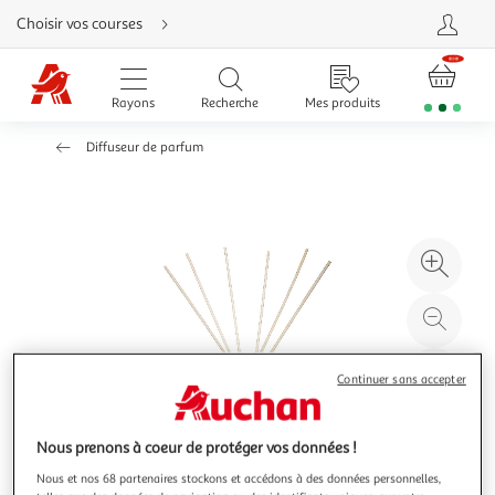
Aller
Choisir vos courses
directement
au
contenu
Aller
directement
Rayons
Recherche
Mes produits
à
la
recherche
Diffuseur de parfum
Aller
directement
à
la
navigation
Aller
directement
à
Agr
la
rubrique
l'il
besoin
d'aide
à
Réd
20
l'il
à
Par
Continuer sans accepter
100
le
%
pro
Nous prenons à coeur de protéger vos données !
Nous et nos 68 partenaires stockons et accédons à des données personnelles,