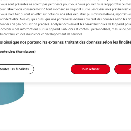
Vendu p
vous sont présentés ne soient pas pertinents pour vous. Vous pouvez faire réapparaître ce me
pour retirer votre consentement à tout moment en cliquant sur le lien "Gérer mes préférences" 
-25 %
 vous avez fait auront un effet sur notre ou nos sites web. Pour plus d’informations, reportez-v
confidentialité. Nos équipes ainsi que nos partenaires externes traitent des données selon les fi
7,99€
 données de géolocalisation précises. Analyser activement les caractéristiques de l’appareil pour 
5,99€
 accéder à des informations sur un appareil. Publicités et contenu personnalisés, mesure de p
 du contenu, études d’audience et développement de services.
s ainsi que nos partenaires externes, traitent des données selon les finalité
partenaires (fournisseurs)
toutes les finalités
Tout refuser
J'