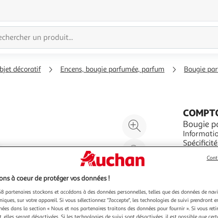
bjet décoratif
Encens, bougie parfumée, parfum
Bougie pa
COMPTO
Agrandir
Bougie p
Informations Techniques : D
l'illustration
à
Réduire
En savoir 
200%
l'illustration
Cont
Vendu par
P
à
Partager
ns à coeur de protéger vos données !
100
le
8 partenaires stockons et accédons à des données personnelles, telles que des données de nav
%
produit
niques, sur votre appareil. Si vous sélectionnez "J'accepte", les technologies de suivi prendront e
chées dans la section « Nous et nos partenaires traitons des données pour fournir ». Si vous retir
 elles seront désactivées. Si les technologies de suivi sont désactivées, il est possible que cer