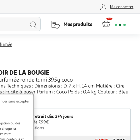
Me connecter
Lancer
Mes produits
la
rfumée
recherche
IR DE LA BOUGIE
arfumée ronde tami 395g coco
imensions : D. 7 x H. 14 cm Matière : Cire
Spécificités : Facile à poser Parfum : Coco Poids : 0,4 kg Couleur : Bleu
+
inuer sans accepter
aris Prix
Livr. ou retrait dès 3/4 jours
A partir de 7,99€
igation ou des
Plus d'options
n charge les
ez votre
tains contenus et