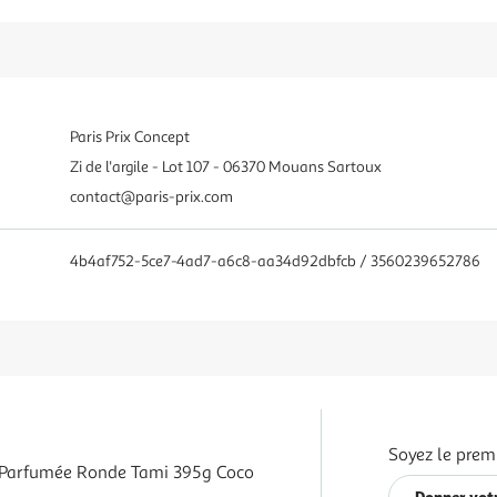
Paris Prix Concept
Zi de l'argile - Lot 107 - 06370 Mouans Sartoux
contact@paris-prix.com
4b4af752-5ce7-4ad7-a6c8-aa34d92dbfcb / 3560239652786
Soyez le premi
 Parfumée Ronde Tami 395g Coco
Donner votr