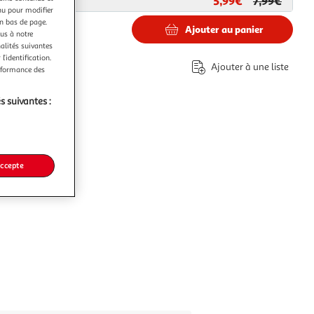
5,99€
7,99€
ar
Paris Prix
nu pour modifier
en bas de page.
Ajouter au panier
ous à notre
nalités suivantes
l’identification.
Ajouter à une liste
erformance des
s suivantes :
accepte