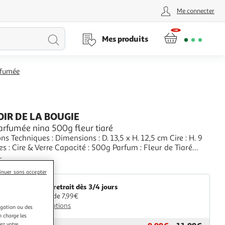
Me connecter
Lancer
Mes produits
la
rfumée
recherche
IR DE LA BOUGIE
arfumée nina 500g fleur tiaré
ns Techniques : Dimensions : D. 13,5 x H. 12,5 cm Cire : H. 9
s : Cire & Verre Capacité : 500g Parfum : Fleur de Tiaré
 synthèse Durée de vie de la bougie : 40h 3 mèches Couleur
+
r
aris Prix
inuer sans accepter
Livr. ou retrait dès 3/4 jours
A partir de 7,99€
Plus d'options
igation ou des
n charge les
ez votre