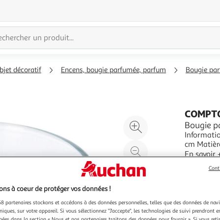
bjet décoratif
Encens, bougie parfumée, parfum
Bougie pa
COMPTO
Agrandir
Bougie p
Informatio
l'illustration
cm Matière
à
Réduire
Parfum de
En savoir 
200%
l'illustration
: Bleu Clai
Vendu par
P
Cont
à
Partager
100
le
ns à coeur de protéger vos données !
%
produit
8 partenaires stockons et accédons à des données personnelles, telles que des données de nav
niques, sur votre appareil. Si vous sélectionnez "J'accepte", les technologies de suivi prendront e
chées dans la section « Nous et nos partenaires traitons des données pour fournir ». Si vous retir