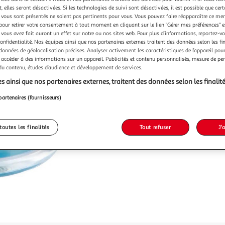
Vendu p
 elles seront désactivées. Si les technologies de suivi sont désactivées, il est possible que cer
vous sont présentés ne soient pas pertinents pour vous. Vous pouvez faire réapparaître ce me
-17 %
pour retirer votre consentement à tout moment en cliquant sur le lien "Gérer mes préférences" 
 vous avez fait auront un effet sur notre ou nos sites web. Pour plus d’informations, reportez-v
11,99€
confidentialité. Nos équipes ainsi que nos partenaires externes traitent des données selon les fi
9,99€
 données de géolocalisation précises. Analyser activement les caractéristiques de l’appareil pour 
 accéder à des informations sur un appareil. Publicités et contenu personnalisés, mesure de p
 du contenu, études d’audience et développement de services.
s ainsi que nos partenaires externes, traitent des données selon les finalité
partenaires (fournisseurs)
toutes les finalités
Tout refuser
J'