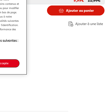
9,99€
11,99€
ar
Paris Prix
tains contenus et
nu pour modifier
Ajouter au panier
en bas de page.
ous à notre
nalités suivantes
Ajouter à une liste
l’identification.
erformance des
s suivantes :
accepte