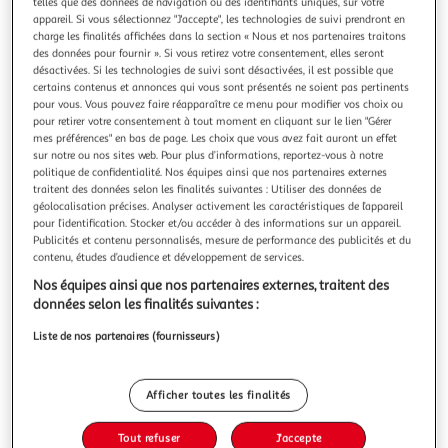
telles que des données de navigation ou des identifiants uniques, sur votre
appareil. Si vous sélectionnez "J'accepte", les technologies de suivi prendront en
charge les finalités affichées dans la section « Nous et nos partenaires traitons
des données pour fournir ». Si vous retirez votre consentement, elles seront
désactivées. Si les technologies de suivi sont désactivées, il est possible que
certains contenus et annonces qui vous sont présentés ne soient pas pertinents
COMPTOIR DE LA BOUGIE
pour vous. Vous pouvez faire réapparaître ce menu pour modifier vos choix ou
Bougie parfumée en verre nina 90g jasmin
pour retirer votre consentement à tout moment en cliquant sur le lien "Gérer
mes préférences" en bas de page. Les choix que vous avez fait auront un effet
Informations Techniques : Dimensions : D. 7,3 x H. 7,5 cm
sur notre ou nos sites web. Pour plus d’informations, reportez-vous à notre
Cire : D. 5,7 x H. 3,5 cm Matières : Cire & Verre Spécificités :
politique de confidentialité. Nos équipes ainsi que nos partenaires externes
Design & Tendance Parfum : Jasmin Poids : 0,264 Kg
En savoir +
traitent des données selon les finalités suivantes : Utiliser des données de
Couleur : Ivoire
Vendu par
Paris Prix
géolocalisation précises. Analyser activement les caractéristiques de l’appareil
pour l’identification. Stocker et/ou accéder à des informations sur un appareil.
Livr. ou retrait dès 3/4 jours
Publicités et contenu personnalisés, mesure de performance des publicités et du
A partir de 7,99€
contenu, études d’audience et développement de services.
Plus d'options
Nos équipes ainsi que nos partenaires externes, traitent des
données selon les finalités suivantes :
3,99€
4,99€
Vendu par
Paris Prix
Liste de nos partenaires (fournisseurs)
-20 %
Ajouter au panier
4,99€
Afficher toutes les finalités
3,99€
Ajouter à une liste
Tout refuser
J'accepte