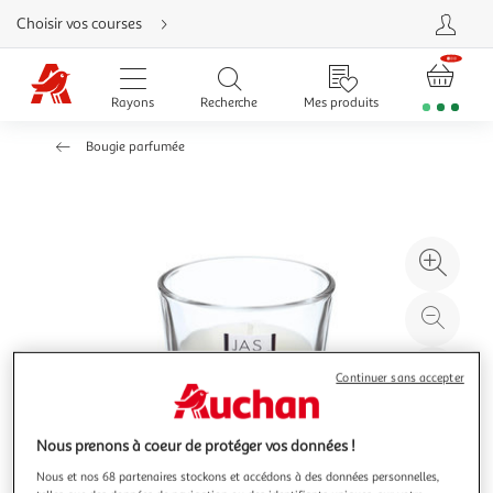
Aller
Choisir vos courses
directement
au
contenu
Aller
directement
Rayons
Recherche
Mes produits
à
la
recherche
Bougie parfumée
Aller
directement
à
la
navigation
Aller
directement
à
Agr
la
rubrique
l'il
besoin
d'aide
à
Réd
20
l'il
à
Par
Continuer sans accepter
100
le
%
pro
Nous prenons à coeur de protéger vos données !
Nous et nos 68 partenaires stockons et accédons à des données personnelles,