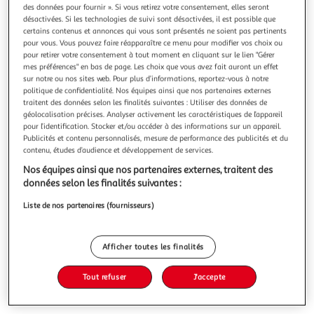
des données pour fournir ». Si vous retirez votre consentement, elles seront
désactivées. Si les technologies de suivi sont désactivées, il est possible que
certains contenus et annonces qui vous sont présentés ne soient pas pertinents
pour vous. Vous pouvez faire réapparaître ce menu pour modifier vos choix ou
pour retirer votre consentement à tout moment en cliquant sur le lien "Gérer
COMPLEMENTS ALIMENTAIRES. LA REVOLUTION
mes préférences" en bas de page. Les choix que vous avez fait auront un effet
sur notre ou nos sites web. Pour plus d’informations, reportez-vous à notre
SANTE, Mathieu@Nutrastream
politique de confidentialité. Nos équipes ainsi que nos partenaires externes
Saviez-vous que le magnésium peut être un super allié
traitent des données selon les finalités suivantes : Utiliser des données de
pour votre mémoire ? Que le zinc peut aider lors des règles
géolocalisation précises. Analyser activement les caractéristiques de l’appareil
douloureuses ? Que le collagène est utile en cas de
En savoir +
pour l’identification. Stocker et/ou accéder à des informations sur un appareil.
tendinopathie ? Bienvenue dans l'univers extraordinaire des
Publicités et contenu personnalisés, mesure de performance des publicités et du
Vous voulez connaître le prix de ce produit ?
compléments alimentaires ! Je suis Mathieu @nutrastream,
contenu, études d’audience et développement de services.
biologiste biochi
Nos équipes ainsi que nos partenaires externes, traitent des
Afficher le prix
données selon les finalités suivantes :
Liste de nos partenaires (fournisseurs)
Description
Afficher toutes les finalités
Tout refuser
J'accepte
Caractéristiques