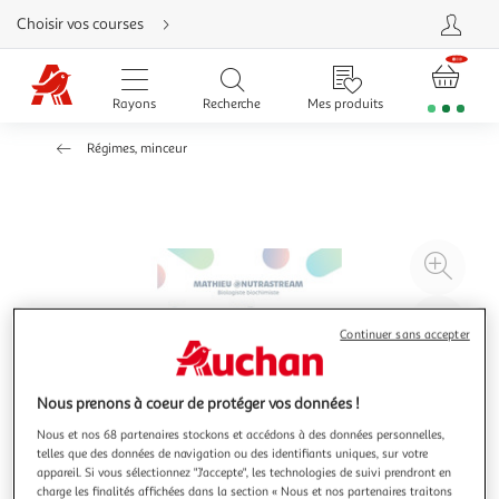
Aller
Choisir vos courses
directement
au
contenu
Aller
directement
Rayons
Recherche
Mes produits
à
la
recherche
Régimes, minceur
Aller
directement
à
la
navigation
Aller
directement
à
Agr
la
rubrique
l'il
besoin
d'aide
à
Réd
Continuer sans accepter
20
l'il
à
Par
100
le
Nous prenons à coeur de protéger vos données !
%
pro
Nous et nos 68 partenaires stockons et accédons à des données personnelles,
telles que des données de navigation ou des identifiants uniques, sur votre
appareil. Si vous sélectionnez "J'accepte", les technologies de suivi prendront en
charge les finalités affichées dans la section « Nous et nos partenaires traitons