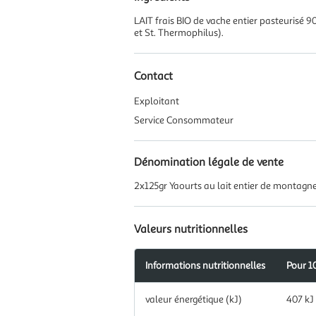
LAIT frais BIO de vache entier pasteurisé 9
et St. Thermophilus).
Contact
Exploitant
Service Consommateur
Dénomination légale de vente
2x125gr Yaourts au lait entier de montagn
Valeurs nutritionnelles
Informations nutritionnelles
Pour 1
Information
valeur énergétique (kJ)
407 kJ
nutritionnelles
pour