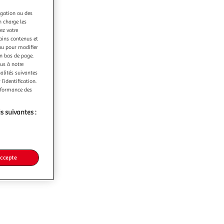
igation ou des
n charge les
ez votre
tains contenus et
nu pour modifier
en bas de page.
ous à notre
nalités suivantes
l’identification.
erformance des
s suivantes :
accepte