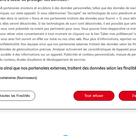
8 partenaires stockons et accédons à des données personnelles, telles que des données de nav
niques, sur votre appareil. Si vous sélectionnez "J'accepte", les technologies de suivi prendront e
chées dans la section « Nous et nos partenaires traitons des données pour fournir ». Si vous retir
 elles seront désactivées. Si les technologies de suivi sont désactivées, il est possible que cer
vous sont présentés ne soient pas pertinents pour vous. Vous pouvez faire réapparaître ce me
pour retirer votre consentement à tout moment en cliquant sur le lien "Gérer mes préférences" 
 vous avez fait auront un effet sur notre ou nos sites web. Pour plus d’informations, reportez-v
confidentialité. Nos équipes ainsi que nos partenaires externes traitent des données selon les fi
 données de géolocalisation précises. Analyser activement les caractéristiques de l’appareil pour 
 accéder à des informations sur un appareil. Publicités et contenu personnalisés, mesure de p
 du contenu, études d’audience et développement de services.
s ainsi que nos partenaires externes, traitent des données selon les finalité
partenaires (fournisseurs)
toutes les finalités
Tout refuser
J'