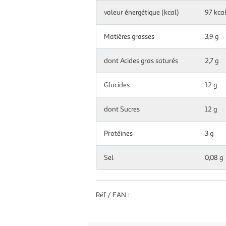
100
valeur énergétique (kcal)
97 kca
g|ml
Matières grasses
3,9 g
dont Acides gras saturés
2,7 g
Glucides
12 g
dont Sucres
12 g
Protéines
3 g
Sel
0,08 g
Réf / EAN :