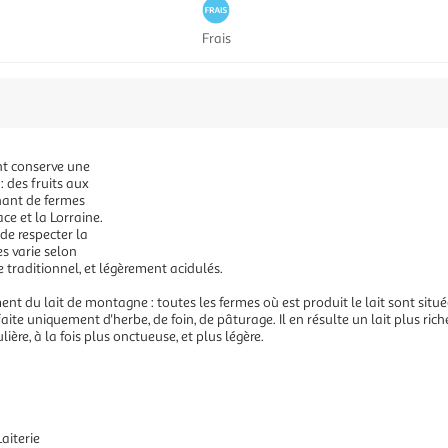
Frais
nt conserve une
: des fruits aux
enant de fermes
ce et la Lorraine.
 de respecter la
es varie selon
e traditionnel, et légèrement acidulés.
ent du lait de montagne : toutes les fermes où est produit le lait sont situ
aite uniquement d'herbe, de foin, de pâturage. Il en résulte un lait plus ric
ère, à la fois plus onctueuse, et plus légère.
aiterie