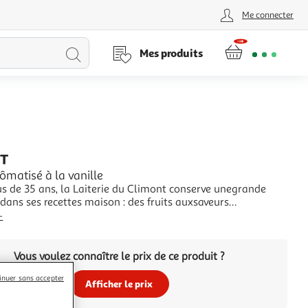
Me connecter
Lancer
Mes produits
la
recherche
NT
ômatisé à la vanille
us de 35 ans, la Laiterie du Climont conserve unegrande
 dans ses recettes maison : des fruits auxsaveurs
ues et du lait frais provenant de fermesde montagne du
+
gien, entre l'Alsace et la Lorraine.Nous limitons les actions
les afin de respecter lanatur
Vous voulez connaître le prix de ce produit ?
inuer sans accepter
Afficher le prix