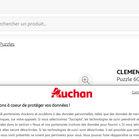
Puzzles
CLEME
Agrandir
Puzzle 6
ans
l'illustration
Un puzzle
Cont
à
Réduire
images cap
200%
l'illustration
et un mat
En savoir 
ns à coeur de protéger vos données !
à
Partager
créée pour
Vendu par
8 partenaires stockons et accédons à des données personnelles, telles que des données de nav
l'écologie
100
le
niques, sur votre appareil. Si vous sélectionnez "J'accepte", les technologies de suivi prendront e
%
produit
chées dans la section « Nous et nos partenaires traitons des données pour fournir ». Si vous retir
 elles seront désactivées. Si les technologies de suivi sont désactivées, il est possible que cer
vous sont présentés ne soient pas pertinents pour vous. Vous pouvez faire réapparaître ce me