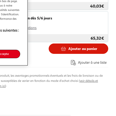
en bas de page.
40,03€
ous à notre
ar
Multishop
nalités suivantes
l’identification.
Livraison dès 5/6 jours
erformance des
4,99€
Plus d'options
s suivantes :
65,32€
ar
2KINGS
Ajouter au panier
€
accepte
Ajouter à une liste
produit, les avantages promotionnels éventuels et les frais de livraison ou de
t susceptibles de varier en fonction du mode d'achat choisi (
voir détails et
n ici
)