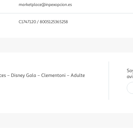
marketplace@inpexopcion.es
C1747120 / 8005125365258
So
ces – Disney Gala – Clementoni – Adulte
avi