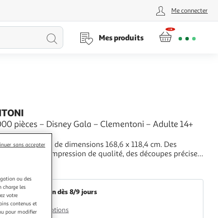
Me connecter
Lancer
Mes produits
la
recherche
NTONI
000 pièces – Disney Gala – Clementoni – Adulte 14+
 de 6000 pièces de dimensions 168,6 x 118,4 cm. Des
inuer sans accepter
tivantes, une impression de qualité, des découpes précises
ériau résistant. Cette gamme de puzzles élégante a été
+
 ceux qui ont la passion des détails. Très attentif à
Multishop
igation ou des
, Clementoni utilise une forte p
n charge les
Livraison dès 8/9 jours
ez votre
4,99€
tains contenus et
Plus d'options
nu pour modifier