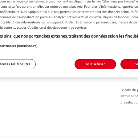
pour retirer votre consentement à tout moment en cliquant sur le lien "Gérer mes préférences" 
 vous avez fait auront un effet sur notre ou nos sites web. Pour plus d’informations, reportez-v
Vendu p
confidentialité. Nos équipes ainsi que nos partenaires externes traitent des données selon les fi
 données de géolocalisation précises. Analyser activement les caractéristiques de l’appareil pour 
 accéder à des informations sur un appareil. Publicités et contenu personnalisés, mesure de p
 du contenu, études d’audience et développement de services.
s ainsi que nos partenaires externes, traitent des données selon les finalité
Vendu p
partenaires (fournisseurs)
40,03
toutes les finalités
Tout refuser
J'
Le prix du 
retrait son
présélectio