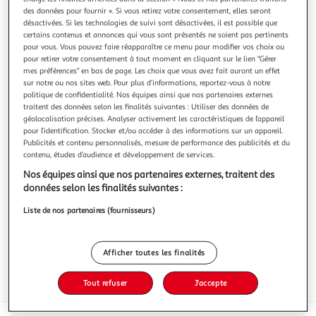
des données pour fournir ». Si vous retirez votre consentement, elles seront
désactivées. Si les technologies de suivi sont désactivées, il est possible que
certains contenus et annonces qui vous sont présentés ne soient pas pertinents
pour vous. Vous pouvez faire réapparaître ce menu pour modifier vos choix ou
pour retirer votre consentement à tout moment en cliquant sur le lien "Gérer
CLASSIC FOODS OF AMERICA
mes préférences" en bas de page. Les choix que vous avez fait auront un effet
sur notre ou nos sites web. Pour plus d’informations, reportez-vous à notre
Moutarde au miel
politique de confidentialité. Nos équipes ainsi que nos partenaires externes
- produit 100% naturel- moutarde au miel véritable-
traitent des données selon les finalités suivantes : Utiliser des données de
saveur originale : combinaison de la douceur sucrée du
géolocalisation précises. Analyser activement les caractéristiques de l’appareil
miel et de la saveur des graines de moutarde jaune-
En savoir +
pour l’identification. Stocker et/ou accéder à des informations sur un appareil.
certification casherLa moutarde au miel est originale par
Publicités et contenu personnalisés, mesure de performance des publicités et du
340g
son goût sucré et subtilement épicée. Elle s’utilise en sauce
contenu, études d’audience et développement de services.
sandwich, sauce d’acc
Vous voulez connaître le prix de ce produit ?
Nos équipes ainsi que nos partenaires externes, traitent des
données selon les finalités suivantes :
Afficher le prix
Liste de nos partenaires (fournisseurs)
Afficher toutes les finalités
Tout refuser
J'accepte
Format