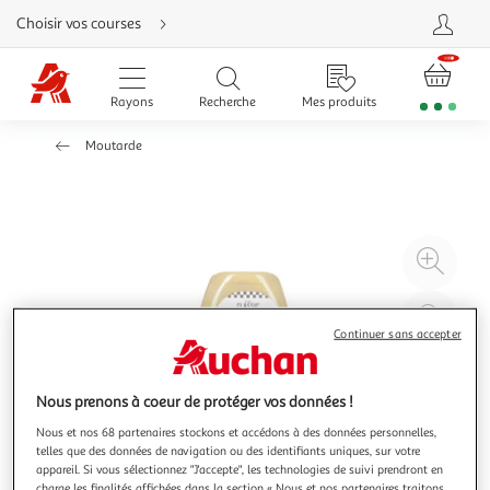
Aller
Choisir vos courses
directement
au
contenu
Aller
directement
Rayons
Recherche
Mes produits
à
la
recherche
Moutarde
Aller
directement
à
la
navigation
Aller
directement
à
Agr
la
rubrique
l'il
besoin
d'aide
à
Réd
20
l'il
Continuer sans accepter
à
Par
100
le
Nous prenons à coeur de protéger vos données !
%
pro
Nous et nos 68 partenaires stockons et accédons à des données personnelles,
telles que des données de navigation ou des identifiants uniques, sur votre
appareil. Si vous sélectionnez "J'accepte", les technologies de suivi prendront en
charge les finalités affichées dans la section « Nous et nos partenaires traitons