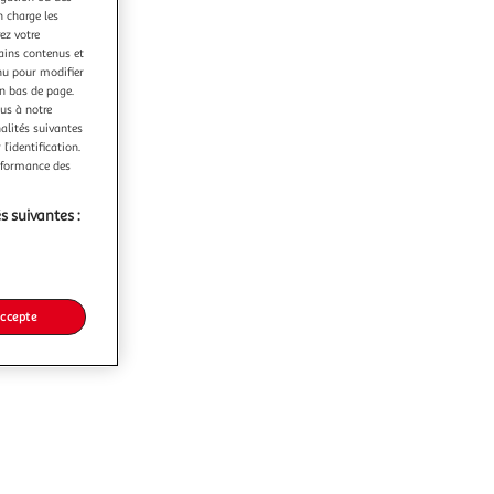
n charge les
ez votre
tains contenus et
nu pour modifier
en bas de page.
ous à notre
nalités suivantes
l’identification.
erformance des
s suivantes :
accepte