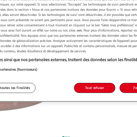
niques, sur votre appareil. Si vous sélectionnez "J'accepte", les technologies de suivi prendront e
chées dans la section « Nous et nos partenaires traitons des données pour fournir ». Si vous retir
 elles seront désactivées. Si les technologies de suivi sont désactivées, il est possible que cer
vous sont présentés ne soient pas pertinents pour vous. Vous pouvez faire réapparaître ce me
pour retirer votre consentement à tout moment en cliquant sur le lien "Gérer mes préférences" 
 vous avez fait auront un effet sur notre ou nos sites web. Pour plus d’informations, reportez-v
confidentialité. Nos équipes ainsi que nos partenaires externes traitent des données selon les fi
 données de géolocalisation précises. Analyser activement les caractéristiques de l’appareil pour 
 accéder à des informations sur un appareil. Publicités et contenu personnalisés, mesure de p
 du contenu, études d’audience et développement de services.
s ainsi que nos partenaires externes, traitent des données selon les finalité
partenaires (fournisseurs)
toutes les finalités
Tout refuser
J'