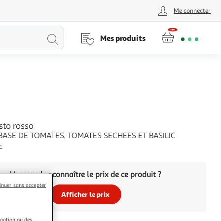
Me connecter
Lancer
Mes produits
la
recherche
sto rosso
BASE DE TOMATES, TOMATES SECHEES ET BASILIC
+
Vous voulez connaître le prix de ce produit ?
inuer sans accepter
Afficher le prix
igation ou des