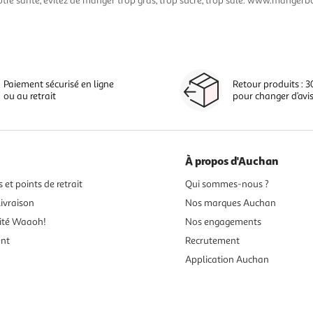
otre santé, évitez de manger trop gras, trop sucré, trop salé. www.mangerbo
Paiement sécurisé en ligne
Retour produits : 3
ou au retrait
pour changer d’avi
À propos d'Auchan
 et points de retrait
Qui sommes-nous ?
ivraison
Nos marques Auchan
ité Waaoh!
Nos engagements
ent
Recrutement
Application Auchan