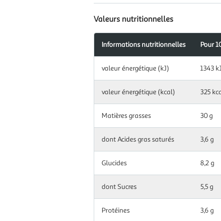
Valeurs nutritionnelles
Informations nutritionnelles
Pour 1
Information
valeur énergétique (kJ)
1343 k
nutritionnelles
pour
100
valeur énergétique (kcal)
325 kc
g|ml
Matières grasses
30 g
dont Acides gras saturés
3,6 g
Glucides
8,2 g
dont Sucres
5,5 g
Protéines
3,6 g