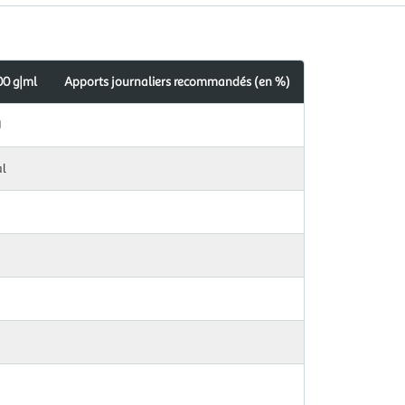
00 g|ml
Apports journaliers recommandés (en %)
J
al