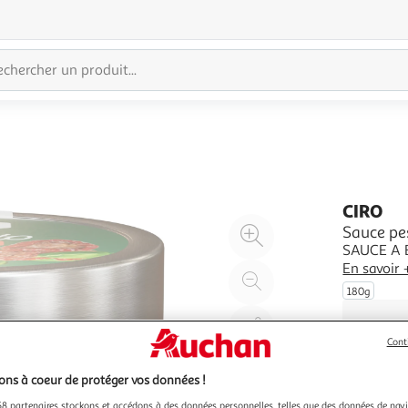
CIRO
Agrandir
Sauce pe
SAUCE A 
l'illustration
En savoir 
à
Réduire
180g
200%
l'illustration
à
Partager
100
le
Cont
%
produit
ns à coeur de protéger vos données !
8 partenaires stockons et accédons à des données personnelles, telles que des données de nav