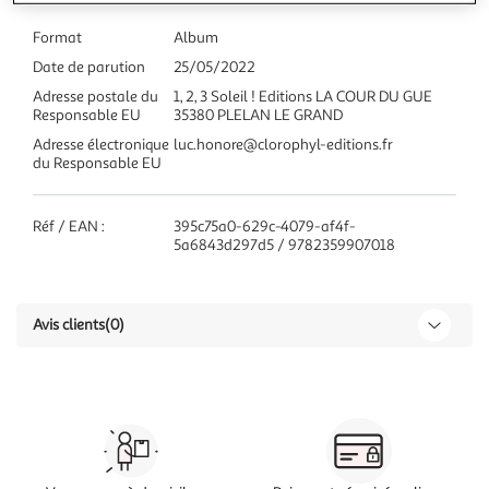
Format
Album
Date de parution
25/05/2022
Adresse postale du
1, 2, 3 Soleil ! Editions LA COUR DU GUE
Responsable EU
35380 PLELAN LE GRAND
Adresse électronique
luc.honore@clorophyl-editions.fr
du Responsable EU
Réf / EAN :
395c75a0-629c-4079-af4f-
5a6843d297d5 / 9782359907018
Avis clients
(0)