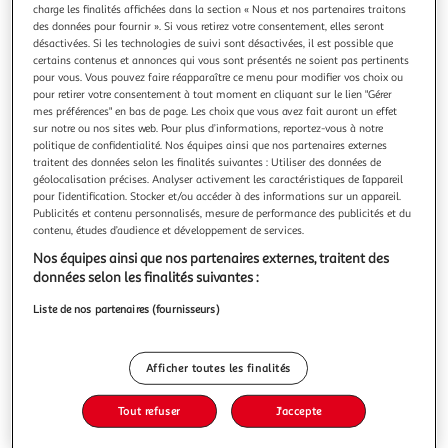
charge les finalités affichées dans la section « Nous et nos partenaires traitons
des données pour fournir ». Si vous retirez votre consentement, elles seront
désactivées. Si les technologies de suivi sont désactivées, il est possible que
certains contenus et annonces qui vous sont présentés ne soient pas pertinents
pour vous. Vous pouvez faire réapparaître ce menu pour modifier vos choix ou
pour retirer votre consentement à tout moment en cliquant sur le lien "Gérer
CHERCHE ET TROUVE SONORE LES ANIMAUX. 200
mes préférences" en bas de page. Les choix que vous avez fait auront un effet
SONS, L'atelier Cloro
sur notre ou nos sites web. Pour plus d’informations, reportez-vous à notre
Ce livre extraordinaire propose aux jeunes enfants de
politique de confidentialité. Nos équipes ainsi que nos partenaires externes
découvrir les animaux et leurs cris avec 200 puces sonores !
traitent des données selon les finalités suivantes : Utiliser des données de
S'aventurer dans la jungle et frissonner en écoutant le tigre,
En savoir +
géolocalisation précises. Analyser activement les caractéristiques de l’appareil
partir à la découverte de la savane et du rire de la hyène,
pour l’identification. Stocker et/ou accéder à des informations sur un appareil.
Vous voulez connaître le prix de ce produit ?
Publicités et contenu personnalisés, mesure de performance des publicités et du
plonger dans les océans et s'émerveiller du chant de la
contenu, études d’audience et développement de services.
balein
Afficher le prix
Nos équipes ainsi que nos partenaires externes, traitent des
données selon les finalités suivantes :
Liste de nos partenaires (fournisseurs)
Description
Afficher toutes les finalités
Caractéristiques
Tout refuser
J'accepte