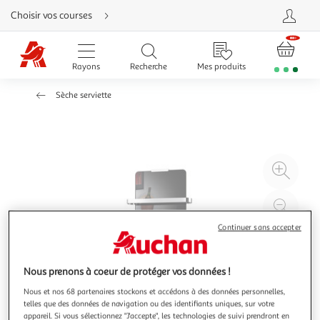
Aller
Choisir vos courses
directement
au
contenu
Aller
directement
Rayons
Recherche
Mes produits
à
la
recherche
Sèche serviette
Aller
directement
à
la
navigation
Aller
directement
à
Agr
la
rubrique
l'il
besoin
d'aide
à
Réd
20
l'il
Continuer sans accepter
à
Par
100
le
Nous prenons à coeur de protéger vos données !
%
pro
Nous et nos 68 partenaires stockons et accédons à des données personnelles,
telles que des données de navigation ou des identifiants uniques, sur votre
appareil. Si vous sélectionnez "J'accepte", les technologies de suivi prendront en