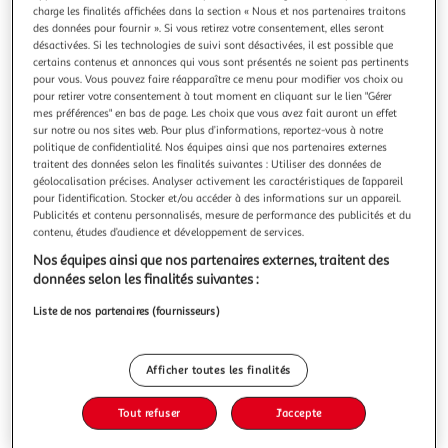
charge les finalités affichées dans la section « Nous et nos partenaires traitons
des données pour fournir ». Si vous retirez votre consentement, elles seront
désactivées. Si les technologies de suivi sont désactivées, il est possible que
certains contenus et annonces qui vous sont présentés ne soient pas pertinents
pour vous. Vous pouvez faire réapparaître ce menu pour modifier vos choix ou
CHEMIN'ARTE
pour retirer votre consentement à tout moment en cliquant sur le lien "Gérer
mes préférences" en bas de page. Les choix que vous avez fait auront un effet
Sèche-serviette électrique 900w noir - 210
sur notre ou nos sites web. Pour plus d’informations, reportez-vous à notre
Chemin'arte 210 Le sèche-serviette 210 dispose d'un design
politique de confidentialité. Nos équipes ainsi que nos partenaires externes
moderne et épuré, il trouvera sa place dans toutes les
traitent des données selon les finalités suivantes : Utiliser des données de
pièces et s'ajustera avec toutes les décorations. - Puissance :
En savoir +
géolocalisation précises. Analyser activement les caractéristiques de l’appareil
900 WRésistance aluminium en X, pour une grande
pour l’identification. Stocker et/ou accéder à des informations sur un appareil.
Vous voulez connaître le prix de ce produit ?
Publicités et contenu personnalisés, mesure de performance des publicités et du
efficacité et une consommation maitriséeThermostat
contenu, études d’audience et développement de services.
électronique réglable2
Afficher le prix
Nos équipes ainsi que nos partenaires externes, traitent des
données selon les finalités suivantes :
Liste de nos partenaires (fournisseurs)
Description
Afficher toutes les finalités
Caractéristiques
Tout refuser
J'accepte