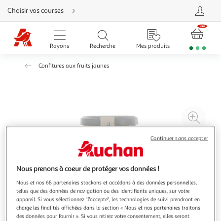
Aller
Choisir vos courses
directement
au
contenu
Aller
directement
Rayons
Recherche
Mes produits
à
la
recherche
Confitures aux fruits jaunes
Aller
directement
à
la
navigation
Aller
directement
à
Agr
la
rubrique
l'il
besoin
d'aide
à
Réd
Continuer sans accepter
20
l'il
à
Par
Nous prenons à coeur de protéger vos données !
100
le
Nous et nos 68 partenaires stockons et accédons à des données personnelles,
%
pro
telles que des données de navigation ou des identifiants uniques, sur votre
appareil. Si vous sélectionnez "J'accepte", les technologies de suivi prendront en
charge les finalités affichées dans la section « Nous et nos partenaires traitons
des données pour fournir ». Si vous retirez votre consentement, elles seront