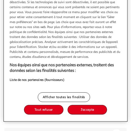
désactivées. Si les technologies de suivi sont désactivées, il est possible que
certains contenus et annonces qui vous sont présentés ne soient pas pertinents
pour vous. Vous pouvez faire réapparaître ce menu pour modifier vos choix ou
pour retirer votre consentement à tout moment en cliquant sur le lien "Gérer
mes préférences" en bas de page. Les choix que vous avez fait auront un effet
sur notre ou nos sites web. Pour plus d’informations, reportez-vous à notre
CHARLES ANTONA
politique de confidentialité. Nos équipes ainsi que nos partenaires externes
Confiture extra de pêche abricot et miel de Corse 60%
traitent des données selon les finalités suivantes : Utiliser des données de
fruit
géolocalisation précises. Analyser activement les caractéristiques de l’appareil
pour l’identification. Stocker et/ou accéder à des informations sur un appareil.
Gourmande association de deux fruits d’été avec le goûteux
Publicités et contenu personnalisés, mesure de performance des publicités et du
miel AOP de Corse, la Confiture Extra de Corse Charles
contenu, études d’audience et développement de services.
Antona Pêche-Abricot Miel est un véritable plaisir pour vos
En savoir +
papilles. A déguster aussi bien sur des crêpes qu’en
Nos équipes ainsi que nos partenaires externes, traitent des
350g
accompagnement de fromages tels que le brocciu, la
données selon les finalités suivantes :
faisselle ou encore du
Vous voulez connaître le prix de ce produit ?
Liste de nos partenaires (fournisseurs)
Afficher le prix
Afficher toutes les finalités
Tout refuser
J'accepte
Description