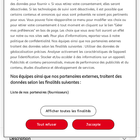
des données pour fournir ». Si vous retirez votre consentement, elles seront
désactivées. Si les technologies de suivi sont désactivées, il est possible que
certains contenus et annonces qui vous sont présentés ne soient pas pertinents
pour vous. Vous pouvez faire réapparaître ce menu pour modifier vos choix ou
pour retirer votre consentement à tout moment en cliquant sur le lien "Gérer
CHARLES ANTONA
mes préférences" en bas de page. Les choix que vous avez fait auront un effet
sur notre ou nos sites web. Pour plus d’informations, reportez-vous à notre
Confiture bio aux fruits rouges 65% fruits
politique de confidentialité. Nos équipes ainsi que nos partenaires externes
Le spécialiste incontournable des spécialités corses
traitent des données selon les finalités suivantes : Utiliser des données de
En savoir +
géolocalisation précises. Analyser activement les caractéristiques de l’appareil
pour l’identification. Stocker et/ou accéder à des informations sur un appareil.
350g
Publicités et contenu personnalisés, mesure de performance des publicités et du
contenu, études d’audience et développement de services.
Vous voulez connaître le prix de ce produit ?
Nos équipes ainsi que nos partenaires externes, traitent des
Afficher le prix
données selon les finalités suivantes :
Liste de nos partenaires (fournisseurs)
Afficher toutes les finalités
Eurofeuille - Bio européen
AB Agriculture biologique
Tout refuser
J'accepte
Description