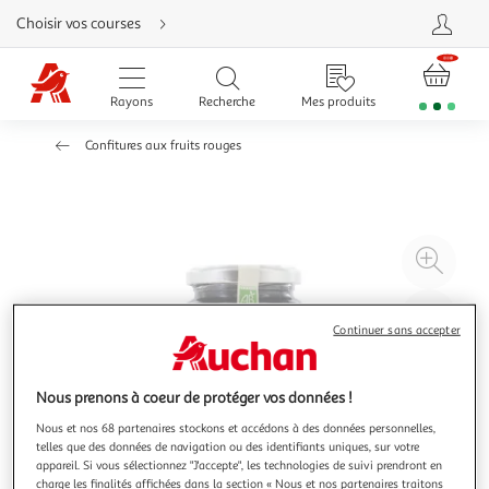
Aller
Choisir vos courses
directement
au
contenu
Aller
directement
Rayons
Recherche
Mes produits
à
la
recherche
Confitures aux fruits rouges
Aller
directement
à
la
navigation
Aller
directement
à
Agr
la
rubrique
l'il
besoin
d'aide
à
Réd
Continuer sans accepter
20
l'il
à
Par
100
le
Nous prenons à coeur de protéger vos données !
%
pro
Nous et nos 68 partenaires stockons et accédons à des données personnelles,
telles que des données de navigation ou des identifiants uniques, sur votre
appareil. Si vous sélectionnez "J'accepte", les technologies de suivi prendront en
charge les finalités affichées dans la section « Nous et nos partenaires traitons