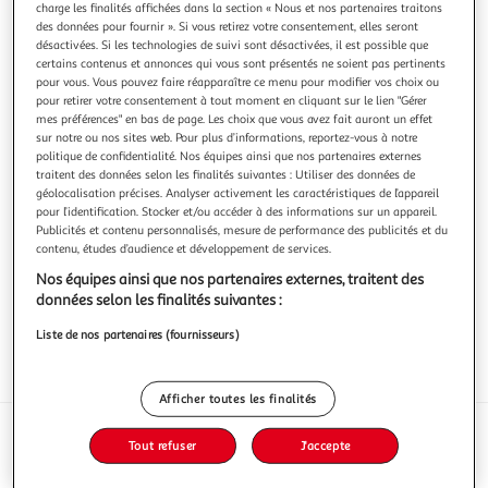
charge les finalités affichées dans la section « Nous et nos partenaires traitons
des données pour fournir ». Si vous retirez votre consentement, elles seront
désactivées. Si les technologies de suivi sont désactivées, il est possible que
certains contenus et annonces qui vous sont présentés ne soient pas pertinents
pour vous. Vous pouvez faire réapparaître ce menu pour modifier vos choix ou
pour retirer votre consentement à tout moment en cliquant sur le lien "Gérer
CHARCUTERIE FOLACCI
mes préférences" en bas de page. Les choix que vous avez fait auront un effet
Jambon cru en tranche
sur notre ou nos sites web. Pour plus d’informations, reportez-vous à notre
politique de confidentialité. Nos équipes ainsi que nos partenaires externes
100g
traitent des données selon les finalités suivantes : Utiliser des données de
géolocalisation précises. Analyser activement les caractéristiques de l’appareil
Vous voulez connaître le prix de ce produit ?
pour l’identification. Stocker et/ou accéder à des informations sur un appareil.
Publicités et contenu personnalisés, mesure de performance des publicités et du
Afficher le prix
contenu, études d’audience et développement de services.
Nos équipes ainsi que nos partenaires externes, traitent des
données selon les finalités suivantes :
Liste de nos partenaires (fournisseurs)
Frais
Afficher toutes les finalités
Caractéristiques
Tout refuser
J'accepte