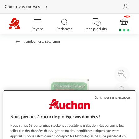
Aller
Choisir vos courses
directement
au
contenu
Aller
directement
Rayons
Recherche
Mes produits
à
la
recherche
Jambon cru, sec, fumé
Aller
directement
à
la
navigation
Aller
directement
à
Agr
la
rubrique
l'il
besoin
d'aide
à
Réd
20
l'il
Continuer sans accepter
à
Par
100
le
Nous prenons à coeur de protéger vos données !
%
pro
Nous et nos 68 partenaires stockons et accédons à des données personnelles,
telles que des données de navigation ou des identifiants uniques, sur votre
appareil. Si vous sélectionnez "J'accepte", les technologies de suivi prendront en