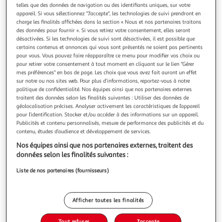
Illustration
Illustration
telles que des données de navigation ou des identifiants uniques, sur votre
précédente
suivante
appareil. Si vous sélectionnez "J'accepte", les technologies de suivi prendront en
charge les finalités affichées dans la section « Nous et nos partenaires traitons
des données pour fournir ». Si vous retirez votre consentement, elles seront
désactivées. Si les technologies de suivi sont désactivées, il est possible que
CHAKS
certains contenus et annonces qui vous sont présentés ne soient pas pertinents
pour vous. Vous pouvez faire réapparaître ce menu pour modifier vos choix ou
Déguisement Uniforme Noir & Gris Mercredi - Fille -
pour retirer votre consentement à tout moment en cliquant sur le lien "Gérer
11/12 ans (145 à 152 cm)
mes préférences" en bas de page. Les choix que vous avez fait auront un effet
11/12 ans (145 à 152 cm) - Contenu : veste, plastron avec
sur notre ou nos sites web. Pour plus d’informations, reportez-vous à notre
cravate, jupeDéguisement sous licence officielle Mercredi™
politique de confidentialité. Nos équipes ainsi que nos partenaires externes
traitent des données selon les finalités suivantes : Utiliser des données de
Age minimum : la naissance
En savoir +
géolocalisation précises. Analyser activement les caractéristiques de l’appareil
Vendu par
Multishop
pour l’identification. Stocker et/ou accéder à des informations sur un appareil.
Publicités et contenu personnalisés, mesure de performance des publicités et du
Livraison dès 5/6 jours
contenu, études d’audience et développement de services.
4,99€
Nos équipes ainsi que nos partenaires externes, traitent des
Plus d'options
données selon les finalités suivantes :
56,71€
Vendu par
Multishop
Liste de nos partenaires (fournisseurs)
Livraison dès 1/2 semaines
Livraison offerte
Afficher toutes les finalités
Plus d'options
Tout refuser
J'accepte