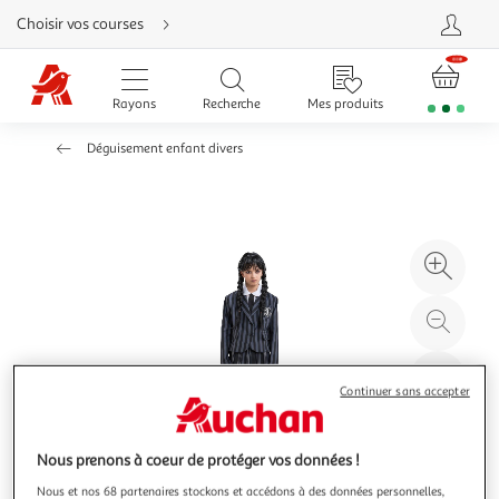
Aller
Choisir vos courses
directement
au
contenu
Aller
directement
Rayons
Recherche
Mes produits
à
la
recherche
Déguisement enfant divers
Aller
directement
à
la
navigation
Aller
directement
à
Agr
la
rubrique
l'il
besoin
d'aide
à
Réd
20
l'il
à
Par
Continuer sans accepter
100
le
%
pro
Nous prenons à coeur de protéger vos données !
Nous et nos 68 partenaires stockons et accédons à des données personnelles,