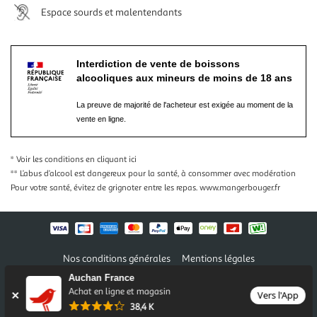
Espace sourds et malentendants
Interdiction de vente de boissons
alcooliques aux mineurs de moins de 18 ans
La preuve de majorité de l'acheteur est exigée au moment de la
vente en ligne.
* Voir les conditions
en cliquant ici
** L’abus d’alcool est dangereux pour la santé, à consommer avec modération
Pour votre santé, évitez de grignoter entre les repas.
www.mangerbouger.fr
Nos conditions générales
Mentions légales
Conditions des offres et promotions
Gérer mes préférences
Auchan France
Politique de confidentialité
Informations légales marketplace
Achat en ligne et magasin
Vers l'App
38,4 K
Auchan 2026 © Tous droits réservés