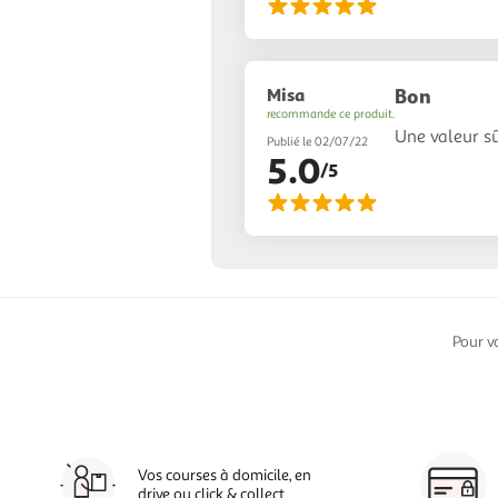
Misa
Bon
recommande ce produit.
Une valeur sû
Publié le 02/07/22
5.0
/5
Pour v
Vos courses à domicile, en
drive ou click & collect