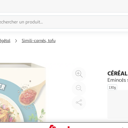
égétal
Simili-carnés, tofu
Agrandir
CÉRÉAL
l'illustration
Emincés s
à
Réduire
130g
200%
l'illustration
à
Partager
100
le
%
produit