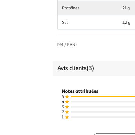
Protéines
21 g
Glucides
4 g
3,00 %
Sel
1,2 g
dont Sucres
1,2 g
1,00 %
Fibres
2,6 g
Réf / EAN :
alimentaires
Protéines
14 g
28,00 %
Avis clients
(3)
0,78
Sel
13,00 %
g
Notes attribuées
5
4
3
2
1