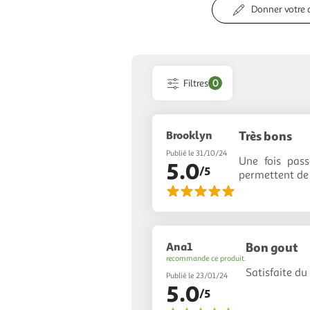
Donner votre 
Filtres
0
Brooklyn
Très bons
Publié le 31/10/24
Une fois pass
5.0
/5
permettent de 
Ana1
Bon gout
recommande ce produit.
Satisfaite du
Publié le 23/01/24
5.0
/5