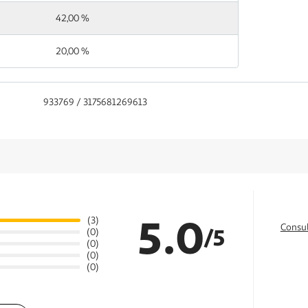
42,00 %
20,00 %
933769 / 3175681269613
5.0
(3)
Consul
/5
(0)
(0)
(0)
(0)