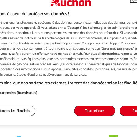
Cont
ns à coeur de protéger vos données !
8 partenaires stockons et accédons à des données personnelles, telles que des données de nav
niques, sur votre appareil. Si vous sélectionnez "J'accepte", les technologies de suivi prendront e
chées dans la section « Nous et nos partenaires traitons des données pour fournir ». Si vous retir
 elles seront désactivées. Si les technologies de suivi sont désactivées, il est possible que cer
vous sont présentés ne soient pas pertinents pour vous. Vous pouvez faire réapparaître ce me
pour retirer votre consentement à tout moment en cliquant sur le lien "Gérer mes préférences" 
 vous avez fait auront un effet sur notre ou nos sites web. Pour plus d’informations, reportez-v
confidentialité. Nos équipes ainsi que nos partenaires externes traitent des données selon les fi
 données de géolocalisation précises. Analyser activement les caractéristiques de l’appareil pour 
 accéder à des informations sur un appareil. Publicités et contenu personnalisés, mesure de p
 du contenu, études d’audience et développement de services.
s ainsi que nos partenaires externes, traitent des données selon les finalité
partenaires (fournisseurs)
toutes les finalités
Tout refuser
J'