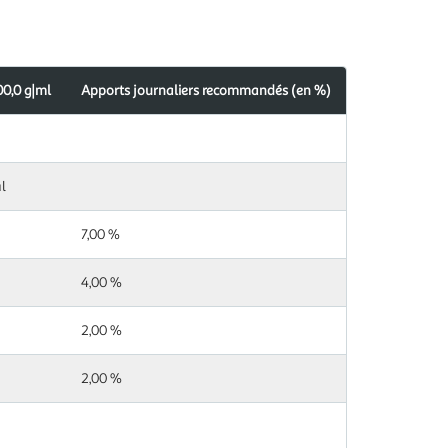
00,0 g|ml
Apports journaliers recommandés (en %)
s
dés
l
7,00 %
4,00 %
2,00 %
2,00 %