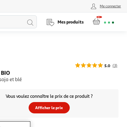
Me connecter
Lancer
Mes produits
la
recherche
5.0
(3)
 BIO
oja et blé
Vous voulez connaître le prix de ce produit ?
Afficher le prix