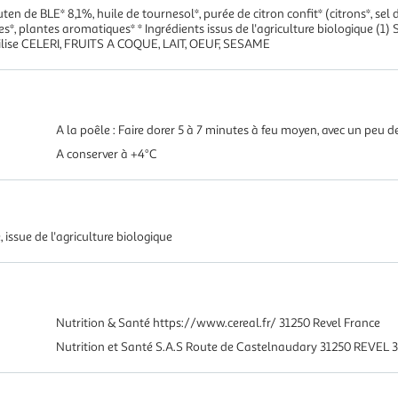
en de BLE* 8,1%, huile de tournesol*, purée de citron confit* (citrons*, sel de
ces*, plantes aromatiques* * Ingrédients issus de l'agriculture biologique (1
tilise CELERI, FRUITS A COQUE, LAIT, OEUF, SESAME
A la poêle : Faire dorer 5 à 7 minutes à feu moyen, avec un peu d
A conserver à +4°C
 issue de l'agriculture biologique
Nutrition & Santé https://www.cereal.fr/ 31250 Revel France
Nutrition et Santé S.A.S Route de Castelnaudary 31250 REVEL 