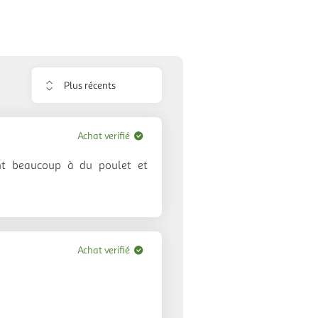
Trier
les
avis
Achat verifié
ent beaucoup à du poulet et
Achat verifié