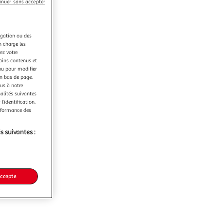
inuer sans accepter
igation ou des
n charge les
ez votre
tains contenus et
nu pour modifier
en bas de page.
ous à notre
nalités suivantes
l’identification.
erformance des
s suivantes :
accepte