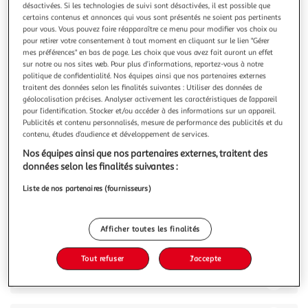
désactivées. Si les technologies de suivi sont désactivées, il est possible que
certains contenus et annonces qui vous sont présentés ne soient pas pertinents
pour vous. Vous pouvez faire réapparaître ce menu pour modifier vos choix ou
pour retirer votre consentement à tout moment en cliquant sur le lien "Gérer
mes préférences" en bas de page. Les choix que vous avez fait auront un effet
sur notre ou nos sites web. Pour plus d’informations, reportez-vous à notre
4.6
(16)
politique de confidentialité. Nos équipes ainsi que nos partenaires externes
CELEBRATIONS
traitent des données selon les finalités suivantes : Utiliser des données de
géolocalisation précises. Analyser activement les caractéristiques de l’appareil
Assortiment de confiseries au chocolat
pour l’identification. Stocker et/ou accéder à des informations sur un appareil.
Celebrations est la proposition idéale pour tous les
Publicités et contenu personnalisés, mesure de performance des publicités et du
moments de fête et de partage, en famille comme entre
contenu, études d’audience et développement de services.
amis. Une proposition unique : Des grandes marques de
En savoir +
Nos équipes ainsi que nos partenaires externes, traitent des
confiserie de chocolat en 8 miniatures connues et
272g
données selon les finalités suivantes :
reconnues de tous.
Vous voulez connaître le prix de ce produit ?
Liste de nos partenaires (fournisseurs)
Afficher le prix
Afficher toutes les finalités
Tout refuser
J'accepte
Description