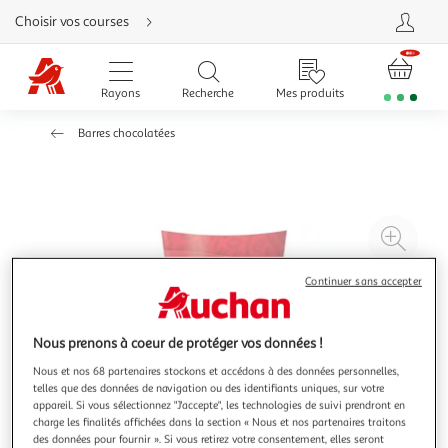
Aller
Choisir vos courses
directement
au
contenu
Aller
directement
Rayons
Recherche
Mes produits
à
la
recherche
Barres chocolatées
Aller
directement
à
la
navigation
Aller
directement
à
Agr
la
rubrique
l'il
besoin
d'aide
à
Réd
Continuer sans accepter
20
l'il
à
Par
Nous prenons à coeur de protéger vos données !
100
le
Nous et nos 68 partenaires stockons et accédons à des données personnelles,
%
pro
telles que des données de navigation ou des identifiants uniques, sur votre
appareil. Si vous sélectionnez "J'accepte", les technologies de suivi prendront en
charge les finalités affichées dans la section « Nous et nos partenaires traitons
des données pour fournir ». Si vous retirez votre consentement, elles seront