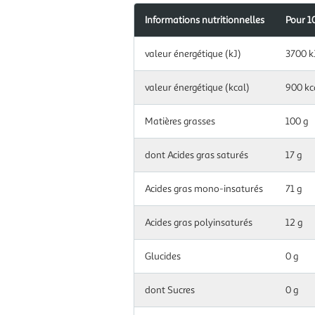
Informations nutritionnelles
Pour 1
Information
valeur énergétique (kJ)
3700 k
nutritionnelles
pour
100
valeur énergétique (kcal)
900 kc
g|ml
Matières grasses
100 g
dont Acides gras saturés
17 g
Acides gras mono-insaturés
71 g
Acides gras polyinsaturés
12 g
Glucides
0 g
dont Sucres
0 g