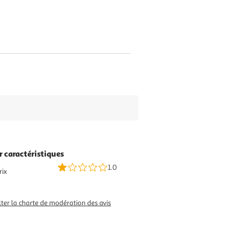
r caractéristiques
1.0
rix
ter la charte de modération des avis