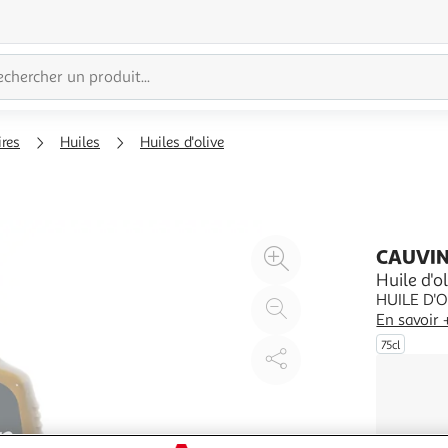
ires
Huiles
Huiles d'olive
Agrandir
CAUVI
l'illustration
Huile d'o
HUILE D'
à
Réduire
En savoir 
200%
l'illustration
75cl
à
Partager
100
le
%
produit