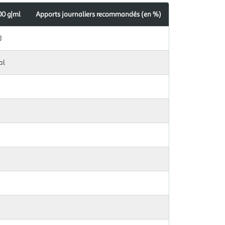
00 g|ml
Apports journaliers recommandés (en %)
J
al