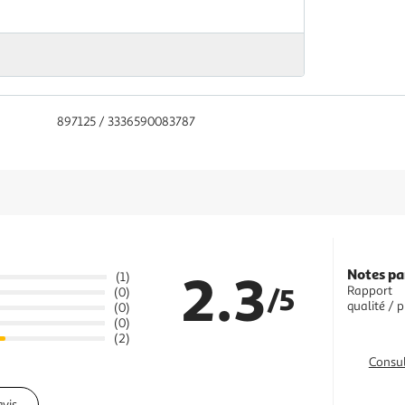
897125 / 3336590083787
2.3
Notes pa
(1)
/5
Rapport
(0)
qualité / p
(0)
(0)
(2)
Consul
avis