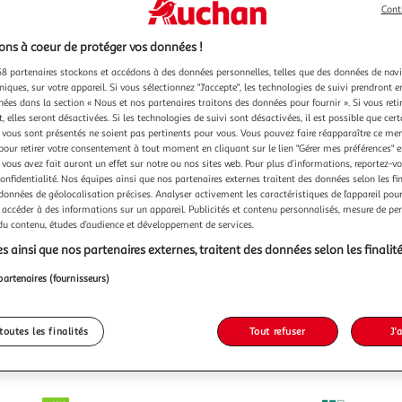
Cont
ns à coeur de protéger vos données !
8 partenaires stockons et accédons à des données personnelles, telles que des données de nav
niques, sur votre appareil. Si vous sélectionnez "J'accepte", les technologies de suivi prendront e
chées dans la section « Nous et nos partenaires traitons des données pour fournir ». Si vous retir
 elles seront désactivées. Si les technologies de suivi sont désactivées, il est possible que cer
vous sont présentés ne soient pas pertinents pour vous. Vous pouvez faire réapparaître ce me
pour retirer votre consentement à tout moment en cliquant sur le lien "Gérer mes préférences" 
 vous avez fait auront un effet sur notre ou nos sites web. Pour plus d’informations, reportez-v
confidentialité. Nos équipes ainsi que nos partenaires externes traitent des données selon les fi
 données de géolocalisation précises. Analyser activement les caractéristiques de l’appareil pour 
 accéder à des informations sur un appareil. Publicités et contenu personnalisés, mesure de p
 du contenu, études d’audience et développement de services.
s ainsi que nos partenaires externes, traitent des données selon les finalité
partenaires (fournisseurs)
toutes les finalités
Tout refuser
J'