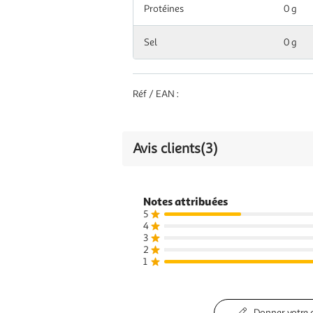
Protéines
0 g
Sel
0 g
Réf / EAN :
Avis clients
(3)
Notes attribuées
5
4
3
2
1
Donner votre 