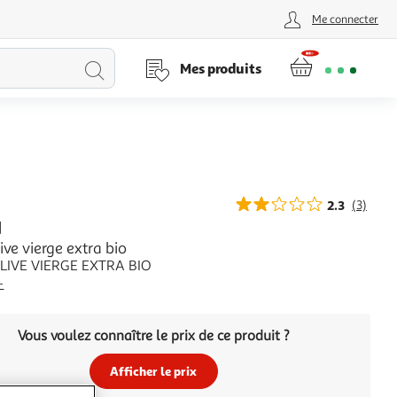
Me connecter
Lancer
Mes produits
la
recherche
2.3
(3)
N
live vierge extra bio
OLIVE VIERGE EXTRA BIO
+
Vous voulez connaître le prix de ce produit ?
Afficher le prix