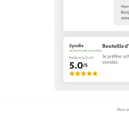
Répon
Bonj
votr
Syndie
Bouteille d'
recommande ce produit.
Je préfère a
Publié le 11/11/23
viandes
5.0
/5
Pour v