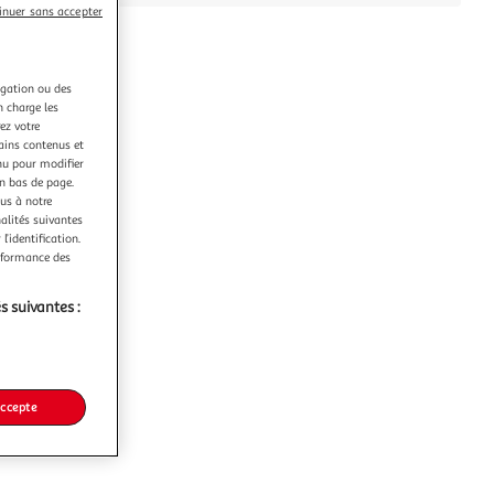
inuer sans accepter
igation ou des
n charge les
ez votre
tains contenus et
nu pour modifier
en bas de page.
ous à notre
nalités suivantes
l’identification.
erformance des
s suivantes :
accepte