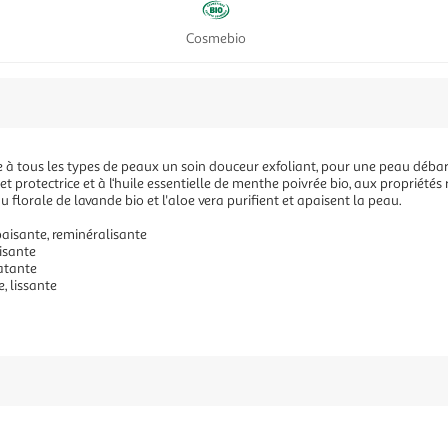
Cosmebio
e à tous les types de peaux un soin douceur exfoliant, pour une peau débarr
et protectrice et à l‘huile essentielle de menthe poivrée bio, aux propriétés 
eau florale de lavande bio et l'aloe vera purifient et apaisent la peau.
paisante, reminéralisante
aisante
ratante
, lissante