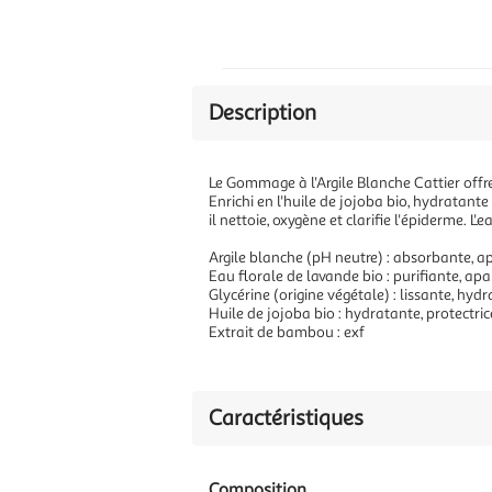
Description
Le Gommage à l'Argile Blanche Cattier offr
Enrichi en l'huile de jojoba bio, hydratante 
il nettoie, oxygène et clarifie l'épiderme. L'
Argile blanche (pH neutre) : absorbante, a
Eau florale de lavande bio : purifiante, ap
Glycérine (origine végétale) : lissante, hyd
Huile de jojoba bio : hydratante, protectrice
Extrait de bambou : exf
Caractéristiques
Composition