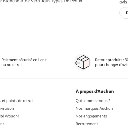
 Blanche Aloe Vera Tous Types De Peaux
avis
D
Paiement sécurisé en ligne
Retour produits : 3
ou au retrait
pour changer d’avi
À propos d'Auchan
 et points de retrait
Qui sommes-nous ?
ivraison
Nos marques Auchan
ité Waaoh!
Nos engagements
ent
Recrutement