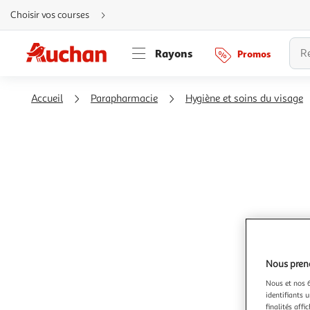
Aller
Choisir vos courses
directement
au
contenu
Aller
Rayons
Promos
directement
à
la
recherche
Aller
Accueil
Parapharmacie
Hygiène et soins du visage
directement
à
la
navigation
Aller
directement
à
la
rubrique
besoin
d'aide
Nous preno
Nous et nos 6
identifiants u
finalités affi