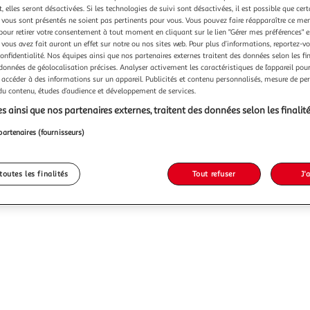
 elles seront désactivées. Si les technologies de suivi sont désactivées, il est possible que cer
vous sont présentés ne soient pas pertinents pour vous. Vous pouvez faire réapparaître ce me
pour retirer votre consentement à tout moment en cliquant sur le lien "Gérer mes préférences" 
 vous avez fait auront un effet sur notre ou nos sites web. Pour plus d’informations, reportez-v
confidentialité. Nos équipes ainsi que nos partenaires externes traitent des données selon les fi
 données de géolocalisation précises. Analyser activement les caractéristiques de l’appareil pour 
 accéder à des informations sur un appareil. Publicités et contenu personnalisés, mesure de p
 du contenu, études d’audience et développement de services.
s ainsi que nos partenaires externes, traitent des données selon les finalité
partenaires (fournisseurs)
toutes les finalités
Tout refuser
J'