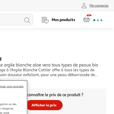
Me connecter
Lancer
Mes produits
la
recherche
R
argile blanche aloe vera tous types de peaux bio
 à l'Argile Blanche Cattier offre à tous les types de
soin douceur exfoliant, pour une peau débarrassée de
uretés, lisse et douce. Enrichi en l'huile de jojoba bio,
+
 et protectrice et à l‘huile essentielle de menthe poivrée
inuer sans accepter
ropriétés rafraîchissantes,
Vous voulez connaître le prix de ce produit ?
igation ou des
Afficher le prix
n charge les
ez votre