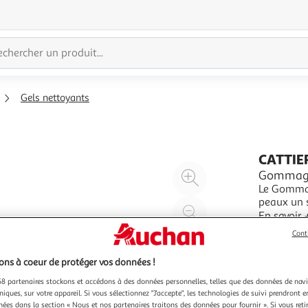
Gels nettoyants
CATTIE
Agrandir
Gommage 
Le Gommage
l'illustration
peaux un 
à
Réduire
toutes imp
En savoir 
200%
l'illustration
hydratante
100ml
Cont
bio, aux p
à
Partager
100
le
ns à coeur de protéger vos données !
%
produit
8 partenaires stockons et accédons à des données personnelles, telles que des données de nav
niques, sur votre appareil. Si vous sélectionnez "J'accepte", les technologies de suivi prendront e
chées dans la section « Nous et nos partenaires traitons des données pour fournir ». Si vous retir