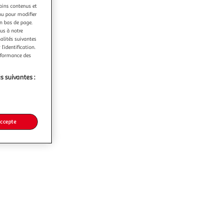
tains contenus et
nu pour modifier
en bas de page.
ous à notre
nalités suivantes
l’identification.
erformance des
s suivantes :
accepte