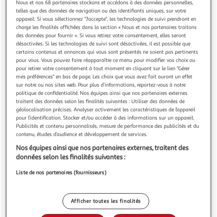
Illustration
Illustration
Nous et nos 68 partenaires stockons et accédons à des données personnelles,
telles que des données de navigation ou des identifiants uniques, sur votre
précédente
suivante
appareil. Si vous sélectionnez "J'accepte", les technologies de suivi prendront en
charge les finalités affichées dans la section « Nous et nos partenaires traitons
des données pour fournir ». Si vous retirez votre consentement, elles seront
désactivées. Si les technologies de suivi sont désactivées, il est possible que
CASTORLAND
certains contenus et annonces qui vous sont présentés ne soient pas pertinents
Puzzle 500 pièces : Vacances aux Seychelles
pour vous. Vous pouvez faire réapparaître ce menu pour modifier vos choix ou
Puzzle de 500 pièces. de la marque Castorland.Dimensions
pour retirer votre consentement à tout moment en cliquant sur le lien "Gérer
mes préférences" en bas de page. Les choix que vous avez fait auront un effet
du puzzle assemblé : 47 x 33 cm. Age minimum : 10 ans
sur notre ou nos sites web. Pour plus d’informations, reportez-vous à notre
En savoir +
politique de confidentialité. Nos équipes ainsi que nos partenaires externes
Vendu par
Avenue des Jeux
traitent des données selon les finalités suivantes : Utiliser des données de
géolocalisation précises. Analyser activement les caractéristiques de l’appareil
Livr. ou retrait dès 5/6 jours
pour l’identification. Stocker et/ou accéder à des informations sur un appareil.
A partir de 4,50€
Publicités et contenu personnalisés, mesure de performance des publicités et du
Plus d'options
contenu, études d’audience et développement de services.
Nos équipes ainsi que nos partenaires externes, traitent des
11,86€
Vendu par
Avenue des Jeux
données selon les finalités suivantes :
Liste de nos partenaires (fournisseurs)
Livraison dès 6/7 jours
4,99€
Plus d'options
Afficher toutes les finalités
17,17€
Vendu par
Multishop