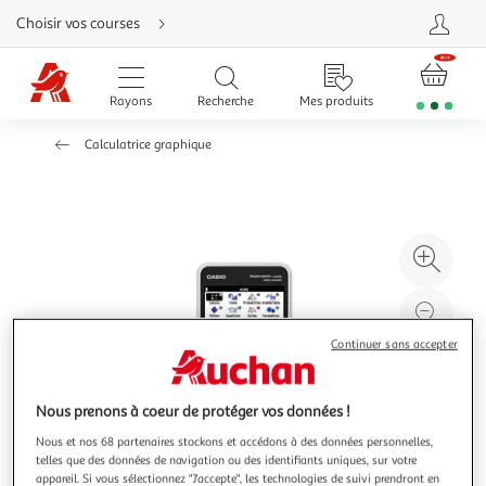
Aller
Choisir vos courses
directement
au
contenu
Aller
directement
Rayons
Recherche
Mes produits
à
la
recherche
Calculatrice graphique
Aller
directement
à
la
navigation
Aller
directement
à
Agr
la
rubrique
l'il
besoin
d'aide
à
Réd
20
l'il
Continuer sans accepter
à
Par
100
le
Nous prenons à coeur de protéger vos données !
%
pro
Nous et nos 68 partenaires stockons et accédons à des données personnelles,
telles que des données de navigation ou des identifiants uniques, sur votre
appareil. Si vous sélectionnez "J'accepte", les technologies de suivi prendront en