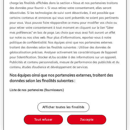
charge les finalités affichées dans la section « Nous et nos partenaires traitons
des données pour fournir ». Si vous retirez votre consentement, elles seront
désactivées. Si les technologies de suivi sont désactivées, il est possible que
certains contenus et annonces qui vous sont présentés ne soient pas pertinents
10€ remboursés
Voir conditions
pour vous. Vous pouvez faire réapparaître ce menu pour modifier vos choix ou
pour retirer votre consentement à tout moment en cliquant sur le lien "Gérer
mes préférences" en bas de page. Les choix que vous avez fait auront un effet
CASIO
sur notre ou nos sites web. Pour plus d’informations, reportez-vous à notre
Calculatrice graphique Casio - Lycée - Math+ - Blanc
politique de confidentialité. Nos équipes ainsi que nos partenaires externes
traitent des données selon les finalités suivantes : Utiliser des données de
Auchan
Vendu par
géolocalisation précises. Analyser activement les caractéristiques de l’appareil
pour l’identification. Stocker et/ou accéder à des informations sur un appareil.
Retrait 1h en magasin
Publicités et contenu personnalisés, mesure de performance des publicités et du
Paiement en ligne ·
Service offert
contenu, études d’audience et développement de services.
Choisir un magasin
Nos équipes ainsi que nos partenaires externes, traitent des
données selon les finalités suivantes :
Liste de nos partenaires (fournisseurs)
Ajouter au panier
80,99€
80,99€ / pce
dont 0,24€ d'éco-part.
Ajouter à une liste
Afficher toutes les finalités
Tout refuser
J'accepte