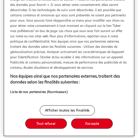
des données pour fournir ». Si vous retirez votre consentement, elles seront
désactivées. Si les technologies de suivi sont désactivées, il est possible que
certains contenus et annonces qui vous sont présentés ne soient pas pertinents
pour vous. Vous pouvez faire réapparaître ce menu pour modifier vos choix ou
pour retirer votre consentement à tout moment en cliquant sur le lien "Gérer
CARTE D'OR
mes préférences" en bas de page. Les choix que vous avez fait auront un effet
sur notre ou nos sites web. Pour plus d’informations, reportez-vous à notre
Dessert glacé au chocolat noir avec morceaux
politique de confidentialité. Nos équipes ainsi que nos partenaires externes
Découvrez l'intensité de notre crème glacée Chocolat Noir,
traitent des données selon les finalités suivantes : Utiliser des données de
désormais proposée dans un format généreux de 900 ml.
géolocalisation précises. Analyser activement les caractéristiques de l’appareil
Élaborée en France avec de la crème française, cette recette
En savoir +
pour l’identification. Stocker et/ou accéder à des informations sur un appareil.
met à l'honneur un chocolat noir associé à des éclats
Publicités et contenu personnalisés, mesure de performance des publicités et du
482 g
croquants pour une expérience profondément gourmande.
contenu, études d’audience et développement de services.
Le cacao utilisé e
Vous voulez connaître le prix de ce produit ?
Nos équipes ainsi que nos partenaires externes, traitent des
données selon les finalités suivantes :
Afficher le prix
Liste de nos partenaires (fournisseurs)
Afficher toutes les finalités
Tout refuser
J'accepte
Surgelés