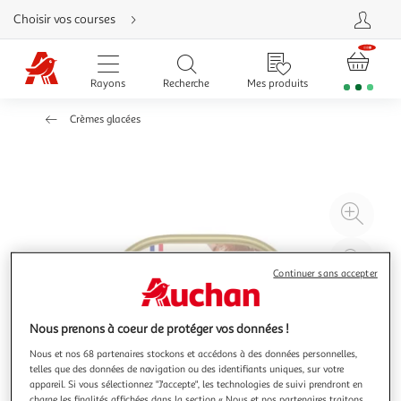
Aller
Choisir vos courses
directement
au
contenu
Aller
directement
Rayons
Recherche
Mes produits
à
la
recherche
Crèmes glacées
Aller
directement
à
la
navigation
Aller
directement
à
Agr
la
rubrique
l'il
besoin
d'aide
à
Réd
20
l'il
Continuer sans accepter
à
Par
100
le
Nous prenons à coeur de protéger vos données !
%
pro
Nous et nos 68 partenaires stockons et accédons à des données personnelles,
telles que des données de navigation ou des identifiants uniques, sur votre
appareil. Si vous sélectionnez "J'accepte", les technologies de suivi prendront en
charge les finalités affichées dans la section « Nous et nos partenaires traitons