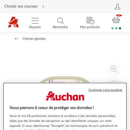
Aller
Choisir vos courses
directement
au
contenu
Aller
directement
Rayons
Recherche
Mes produits
à
la
recherche
Crèmes glacées
Aller
directement
à
la
navigation
Aller
directement
à
Agr
la
rubrique
l'il
besoin
d'aide
à
Réd
20
l'il
Continuer sans accepter
à
Par
100
le
Nous prenons à coeur de protéger vos données !
%
pro
Nous et nos 68 partenaires stockons et accédons à des données personnelles,
telles que des données de navigation ou des identifiants uniques, sur votre
appareil. Si vous sélectionnez "J'accepte", les technologies de suivi prendront en