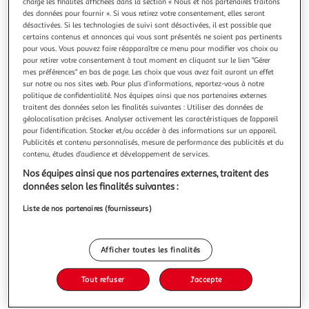
charge les finalités affichées dans la section « Nous et nos partenaires traitons
des données pour fournir ». Si vous retirez votre consentement, elles seront
désactivées. Si les technologies de suivi sont désactivées, il est possible que
certains contenus et annonces qui vous sont présentés ne soient pas pertinents
pour vous. Vous pouvez faire réapparaître ce menu pour modifier vos choix ou
pour retirer votre consentement à tout moment en cliquant sur le lien "Gérer
4,2
(4)
mes préférences" en bas de page. Les choix que vous avez fait auront un effet
CARTE D'OR
sur notre ou nos sites web. Pour plus d’informations, reportez-vous à notre
politique de confidentialité. Nos équipes ainsi que nos partenaires externes
Dessert glacé à la vanille de Madagascar
traitent des données selon les finalités suivantes : Utiliser des données de
Découvrez la douceur et l'onctuosité de notre crème glacée
géolocalisation précises. Analyser activement les caractéristiques de l’appareil
Vanille de Madagascar, désormais proposée dans un
pour l’identification. Stocker et/ou accéder à des informations sur un appareil.
format généreux de 900 ml. Élaborée en France avec de la
En savoir +
Publicités et contenu personnalisés, mesure de performance des publicités et du
contenu, études d’audience et développement de services.
crème française, cette recette met à l'honneur une vanille
472g
d'exception issue de la région de SAVA à Madagascar, dont
Nos équipes ainsi que nos partenaires externes, traitent des
l'extrait est cer
Vous voulez connaître le prix de ce produit ?
données selon les finalités suivantes :
Liste de nos partenaires (fournisseurs)
Afficher le prix
Afficher toutes les finalités
Tout refuser
J'accepte
Surgelés