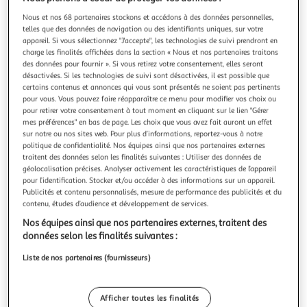
Illustration
Illustration
précédente
suivante
Nous et nos 68 partenaires stockons et accédons à des données personnelles,
telles que des données de navigation ou des identifiants uniques, sur votre
appareil. Si vous sélectionnez "J'accepte", les technologies de suivi prendront en
charge les finalités affichées dans la section « Nous et nos partenaires traitons
des données pour fournir ». Si vous retirez votre consentement, elles seront
5.0
(7)
désactivées. Si les technologies de suivi sont désactivées, il est possible que
CANON
certains contenus et annonces qui vous sont présentés ne soient pas pertinents
pour vous. Vous pouvez faire réapparaître ce menu pour modifier vos choix ou
Objectif pour Hybride RF 70-200mm F4 L IS USM
pour retirer votre consentement à tout moment en cliquant sur le lien "Gérer
Lumineux (f/2.8 et supérieur) : Oui Objectif tropicalisé : Non
mes préférences" en bas de page. Les choix que vous avez fait auront un effet
Tranche de focale : De 71 à 300 mm Bouchon d'objectif
sur notre ou nos sites web. Pour plus d’informations, reportez-vous à notre
avant : Oui
En savoir +
politique de confidentialité. Nos équipes ainsi que nos partenaires externes
Vendu par
Multishop
traitent des données selon les finalités suivantes : Utiliser des données de
géolocalisation précises. Analyser activement les caractéristiques de l’appareil
pour l’identification. Stocker et/ou accéder à des informations sur un appareil.
Livraison dès 6/7 jours
Publicités et contenu personnalisés, mesure de performance des publicités et du
4,99€
contenu, études d’audience et développement de services.
Plus d'options
Nos équipes ainsi que nos partenaires externes, traitent des
1 580,97€
1 664,99€
Vendu par
Multishop
données selon les finalités suivantes :
Liste de nos partenaires (fournisseurs)
Livraison dès 6/7 jours
4,99€
Plus d'options
Afficher toutes les finalités