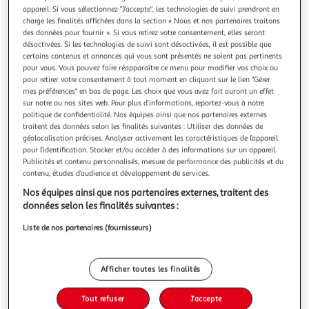
Illustration
Illustration
appareil. Si vous sélectionnez "J'accepte", les technologies de suivi prendront en
précédente
suivante
charge les finalités affichées dans la section « Nous et nos partenaires traitons
des données pour fournir ». Si vous retirez votre consentement, elles seront
désactivées. Si les technologies de suivi sont désactivées, il est possible que
certains contenus et annonces qui vous sont présentés ne soient pas pertinents
5.0
(2)
pour vous. Vous pouvez faire réapparaître ce menu pour modifier vos choix ou
pour retirer votre consentement à tout moment en cliquant sur le lien "Gérer
CANON
mes préférences" en bas de page. Les choix que vous avez fait auront un effet
Objectif pour Hybride RF 135mm F1.8L IS USM
sur notre ou nos sites web. Pour plus d’informations, reportez-vous à notre
Type de focale : Fixe Bouchon d'objectif avant : Oui Diamètre
politique de confidentialité. Nos équipes ainsi que nos partenaires externes
traitent des données selon les finalités suivantes : Utiliser des données de
filtre : 82 mm Focale : 135mm
géolocalisation précises. Analyser activement les caractéristiques de l’appareil
En savoir +
pour l’identification. Stocker et/ou accéder à des informations sur un appareil.
Vendu par
Multishop
Publicités et contenu personnalisés, mesure de performance des publicités et du
contenu, études d’audience et développement de services.
Livraison dès 6/7 jours
Nos équipes ainsi que nos partenaires externes, traitent des
4,99€
données selon les finalités suivantes :
Plus d'options
Liste de nos partenaires (fournisseurs)
2 340,07€
2 499,99€
Vendu par
Multishop
-6 %
Ajouter au panier
Afficher toutes les finalités
2 499,99€
2 340,07€
Tout refuser
J'accepte
Ajouter à une liste