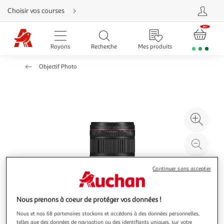
Aller
Choisir vos courses
directement
au
contenu
Aller
directement
Rayons
Recherche
Mes produits
à
la
recherche
Objectif Photo
Aller
directement
à
la
navigation
Aller
directement
à
Agr
la
rubrique
l'il
besoin
d'aide
à
Réd
20
l'il
à
Par
Continuer sans accepter
100
le
%
pro
Nous prenons à coeur de protéger vos données !
Nous et nos 68 partenaires stockons et accédons à des données personnelles,
telles que des données de navigation ou des identifiants uniques, sur votre