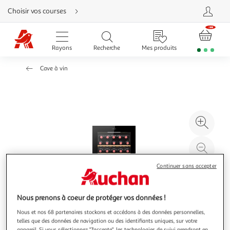
Aller
Choisir vos courses
directement
au
contenu
Aller
directement
Rayons
Recherche
Mes produits
à
la
recherche
Cave à vin
Aller
directement
à
la
navigation
Aller
directement
à
Agr
la
rubrique
l'il
besoin
d'aide
à
Réd
20
l'il
Continuer sans accepter
à
Par
100
le
%
pro
Nous prenons à coeur de protéger vos données !
Nous et nos 68 partenaires stockons et accédons à des données personnelles,
telles que des données de navigation ou des identifiants uniques, sur votre
appareil. Si vous sélectionnez "J'accepte", les technologies de suivi prendront en