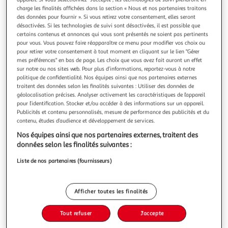
Illustration
Illustration
charge les finalités affichées dans la section « Nous et nos partenaires traitons
précédente
suivante
des données pour fournir ». Si vous retirez votre consentement, elles seront
désactivées. Si les technologies de suivi sont désactivées, il est possible que
certains contenus et annonces qui vous sont présentés ne soient pas pertinents
Livraison offerte
pour vous. Vous pouvez faire réapparaître ce menu pour modifier vos choix ou
pour retirer votre consentement à tout moment en cliquant sur le lien "Gérer
CANDY
mes préférences" en bas de page. Les choix que vous avez fait auront un effet
sur notre ou nos sites web. Pour plus d’informations, reportez-vous à notre
Cave à vin de service 34 bouteilles - CWC034
politique de confidentialité. Nos équipes ainsi que nos partenaires externes
Candy CWC034 Cave à vin de service CWC034 de
traitent des données selon les finalités suivantes : Utiliser des données de
Candy.Réduit les effets des rayons UV : Pour réduire les
géolocalisation précises. Analyser activement les caractéristiques de l’appareil
effets des rayons UV, les caves à vin Candy sont équipées
En savoir +
pour l’identification. Stocker et/ou accéder à des informations sur un appareil.
d'un verre spécial résistant aux UV. Ce verre reflète presque
Publicités et contenu personnalisés, mesure de performance des publicités et du
Vendu par
Nouveaux Marchands
contenu, études d’audience et développement de services.
tout le rayonnement UV nocif et empêche la détérioration
du vin.Système anti-v
Livraison dès 1/2 semaines
Nos équipes ainsi que nos partenaires externes, traitent des
Livraison offerte
données selon les finalités suivantes :
Plus d'options
Liste de nos partenaires (fournisseurs)
321,34€
Vendu par
Nouveaux Marchands
Afficher toutes les finalités
Ajouter au panier
321,34€
dont 14,68€ d'éco-part.
Tout refuser
J'accepte
Ajouter à une liste