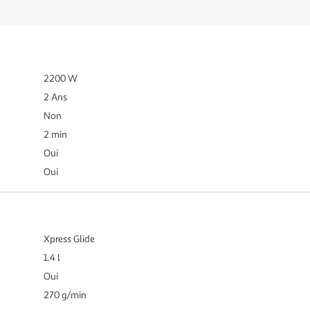
2200 W
2 Ans
Non
2 min
Oui
Oui
Xpress Glide
1.4 l
Oui
270 g/min