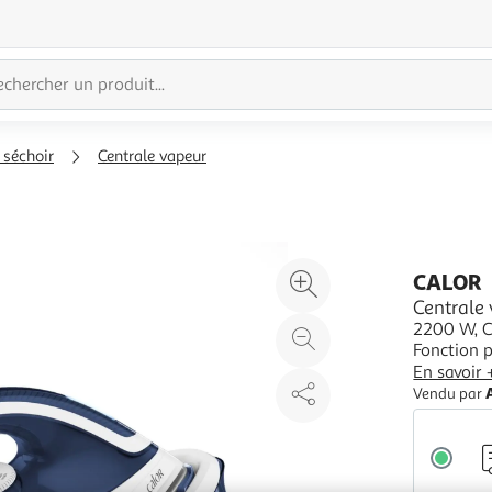
 séchoir
Centrale vapeur
Agrandir
CALOR
l'illustration
Centrale
2200 W, Ca
à
Réduire
Fonction p
200%
l'illustration
min, Arrê
En savoir 
à
Partager
Vendu par
100
le
%
produit