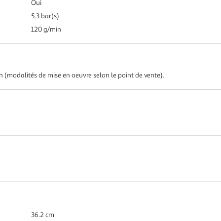
Oui
5.3 bar(s)
120 g/min
in (modalités de mise en oeuvre selon le point de vente).
36.2 cm