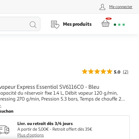
Me connecter
Lancer
Mes produits
la
recherche
5.0
(2)
 vapeur Express Essential SV6116C0 - Bleu
pacité du réservoir fixe 1.4 L, Débit vapeur 120 g/min,
ressing 270 g/min, Pression 5.3 bars, Temps de chauffe 2
t automatique
+
Auchan
Livr. ou retrait dès 3/4 jours
A partir de 5,00€ - Retrait offert dès 35€
Plus d'options