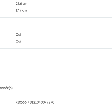
25.6 cm
17.9 cm
Oui
Oui
 année(s)
710566 / 3121040079270