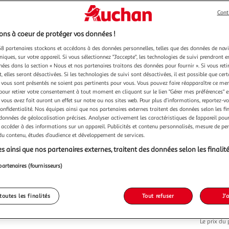
Cont
ns à coeur de protéger vos données !
8 partenaires stockons et accédons à des données personnelles, telles que des données de nav
niques, sur votre appareil. Si vous sélectionnez "J'accepte", les technologies de suivi prendront e
chées dans la section « Nous et nos partenaires traitons des données pour fournir ». Si vous retir
129,0
 elles seront désactivées. Si les technologies de suivi sont désactivées, il est possible que cer
129,00€ / pc
vous sont présentés ne soient pas pertinents pour vous. Vous pouvez faire réapparaître ce me
dont 2,05€ d'
pour retirer votre consentement à tout moment en cliquant sur le lien "Gérer mes préférences" 
 vous avez fait auront un effet sur notre ou nos sites web. Pour plus d’informations, reportez-v
confidentialité. Nos équipes ainsi que nos partenaires externes traitent des données selon les fi
 données de géolocalisation précises. Analyser activement les caractéristiques de l’appareil pour 
 accéder à des informations sur un appareil. Publicités et contenu personnalisés, mesure de p
 du contenu, études d’audience et développement de services.
s ainsi que nos partenaires externes, traitent des données selon les finalité
partenaires (fournisseurs)
toutes les finalités
Tout refuser
J'
Le prix du 