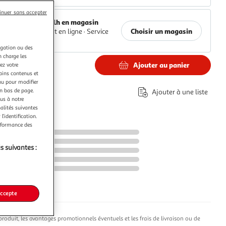
inuer sans accepter
Retrait 1h en magasin
Choisir un magasin
Paiement en ligne ·
Service
offert
igation ou des
n charge les
Ajouter au panier
ez votre
0€
tains contenus et
e
nu pour modifier
éco-part.
en bas de page.
Ajouter à une liste
ous à notre
nalités suivantes
l’identification.
erformance des
s suivantes :
accepte
produit, les avantages promotionnels éventuels et les frais de livraison ou de