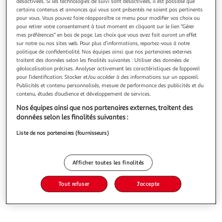
désactivées. Si les technologies de suivi sont désactivées, il est possible que
certains contenus et annonces qui vous sont présentés ne soient pas pertinents
pour vous. Vous pouvez faire réapparaître ce menu pour modifier vos choix ou
pour retirer votre consentement à tout moment en cliquant sur le lien "Gérer
mes préférences" en bas de page. Les choix que vous avez fait auront un effet
Reprise de votre bouteille
Voir conditions
sur notre ou nos sites web. Pour plus d’informations, reportez-vous à notre
politique de confidentialité. Nos équipes ainsi que nos partenaires externes
traitent des données selon les finalités suivantes : Utiliser des données de
5.0
(3)
géolocalisation précises. Analyser activement les caractéristiques de l’appareil
Bouteille de gaz propane 5.5 kg
pour l’identification. Stocker et/ou accéder à des informations sur un appareil.
Publicités et contenu personnalisés, mesure de performance des publicités et du
Vous voulez connaître le prix de ce produit ?
contenu, études d’audience et développement de services.
Nos équipes ainsi que nos partenaires externes, traitent des
Afficher le prix
données selon les finalités suivantes :
Liste de nos partenaires (fournisseurs)
Caractéristiques
Afficher toutes les finalités
Tout refuser
J'accepte
Réf / EAN :
889308 / 3225480019053 /
0000008893086