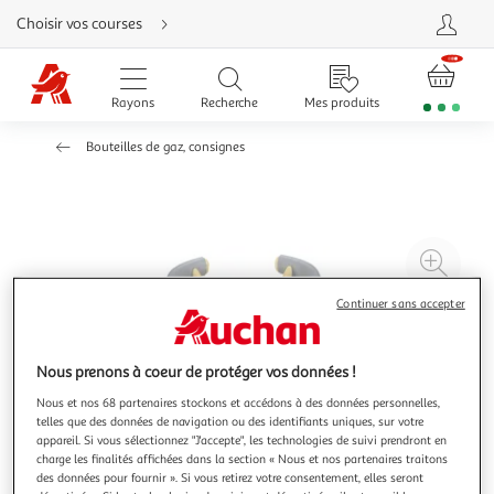
Aller
Choisir vos courses
directement
au
contenu
Aller
directement
Rayons
Recherche
Mes produits
à
la
recherche
Bouteilles de gaz, consignes
Aller
directement
à
la
navigation
Aller
directement
à
Agr
la
rubrique
l'il
besoin
Continuer sans accepter
d'aide
à
Réd
20
l'il
à
Par
Nous prenons à coeur de protéger vos données !
100
le
Nous et nos 68 partenaires stockons et accédons à des données personnelles,
%
pro
telles que des données de navigation ou des identifiants uniques, sur votre
appareil. Si vous sélectionnez "J'accepte", les technologies de suivi prendront en
charge les finalités affichées dans la section « Nous et nos partenaires traitons
des données pour fournir ». Si vous retirez votre consentement, elles seront