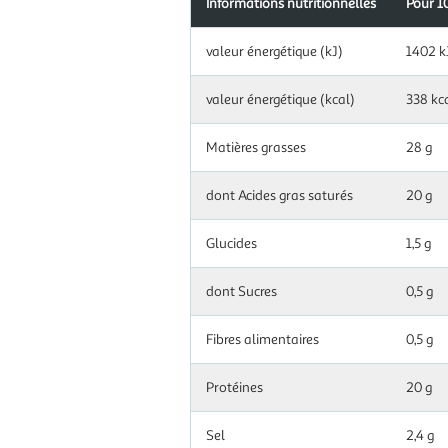
Informations nutritionnelles
Pour 1
Information
valeur énergétique (kJ)
1402 k
nutritionnelles
pour
100.0
valeur énergétique (kcal)
338 kc
g|ml
Matières grasses
28 g
dont Acides gras saturés
20 g
Glucides
1,5 g
dont Sucres
0,5 g
Fibres alimentaires
0,5 g
Protéines
20 g
Sel
2,4 g