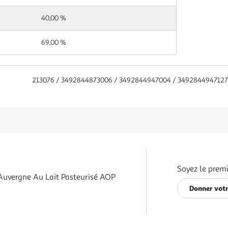
40,00 %
69,00 %
213076 / 3492844873006 / 3492844947004 / 349284494712
Soyez le premi
Auvergne Au Lait Pasteurisé AOP
Donner votr