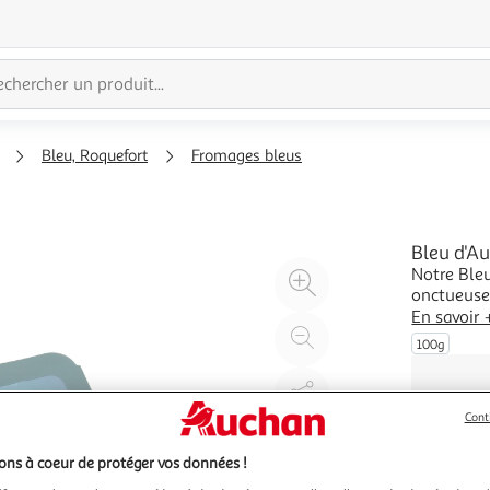
Bleu, Roquefort
Fromages bleus
Bleu d'Au
Notre Bleu
Agrandir
onctueuse
l'illustration
soutenue 
En savoir 
à
Réduire
100g
200%
l'illustration
à
Partager
100
le
Cont
%
produit
ns à coeur de protéger vos données !