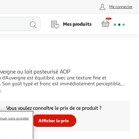
Me connecter
Lancer
Mes produits
la
recherche
vergne au lait pasteurisé AOP
 d'Auvergne est équilibré, avec une texture fine et
. Son goût typé et franc est immédiatement perceptible,
par une texture fondante .
+
Vous voulez connaître le prix de ce produit ?
inuer sans accepter
Afficher le prix