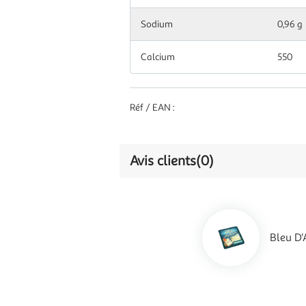
Sodium
0,96 g
Calcium
550
Réf / EAN :
Avis clients
(0)
Bleu D'