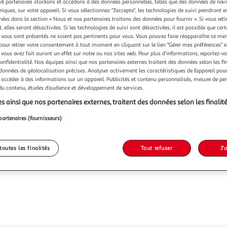
8 partenaires stockons et accédons à des données personnelles, telles que des données de nav
niques, sur votre appareil. Si vous sélectionnez "J'accepte", les technologies de suivi prendront e
chées dans la section « Nous et nos partenaires traitons des données pour fournir ». Si vous retir
 elles seront désactivées. Si les technologies de suivi sont désactivées, il est possible que cer
vous sont présentés ne soient pas pertinents pour vous. Vous pouvez faire réapparaître ce me
pour retirer votre consentement à tout moment en cliquant sur le lien "Gérer mes préférences" 
 vous avez fait auront un effet sur notre ou nos sites web. Pour plus d’informations, reportez-v
confidentialité. Nos équipes ainsi que nos partenaires externes traitent des données selon les fi
 données de géolocalisation précises. Analyser activement les caractéristiques de l’appareil pour 
 accéder à des informations sur un appareil. Publicités et contenu personnalisés, mesure de p
 du contenu, études d’audience et développement de services.
s ainsi que nos partenaires externes, traitent des données selon les finalité
partenaires (fournisseurs)
toutes les finalités
Tout refuser
J'