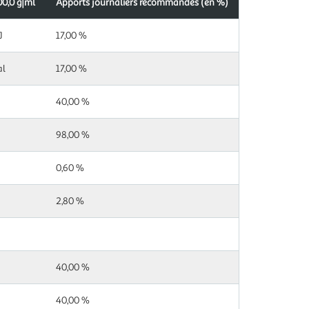
00,0 g|ml
Apports journaliers recommandés (en %)
J
17,00 %
al
17,00 %
40,00 %
98,00 %
0,60 %
2,80 %
40,00 %
40,00 %