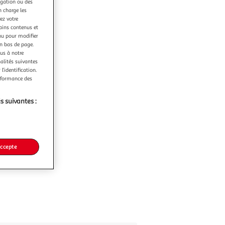
igation ou des
n charge les
ez votre
tains contenus et
nu pour modifier
en bas de page.
ous à notre
nalités suivantes
l’identification.
erformance des
s suivantes :
accepte