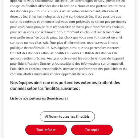
appareil. Si vous sélectionnez "J'accepte", les technologies de suivi prendront en
charge les finalités affichées dans la section « Nous et nos partenaires traitons
des données pour fournir ». Si vous retirez votre consentement, elles seront
désactivées. Si les technologies de suivi sont désactivées, il est possible que
certains contenus et annonces qui vous sont présentés ne soient pas pertinents
pour vous. Vous pouvez faire réapparaître ce menu pour modifier vos choix ou
5.0
(1)
pour retirer votre consentement à tout moment en cliquant sur le lien "Gérer
BLEDINA
mes préférences" en bas de page. Les choix que vous avez fait auront un effet
sur notre ou nos sites web. Pour plus d’informations, reportez-vous à notre
Les récoltes bio petit pot dessert pommes et fraises
politique de confidentialité. Nos équipes ainsi que nos partenaires externes
bio dès 4 mois
traitent des données selon les finalités suivantes : Utiliser des données de
Blédina Les Récoltes Bio - Pommes Fraises dès 4/6 mois.
géolocalisation précises. Analyser activement les caractéristiques de l’appareil
pour l’identification. Stocker et/ou accéder à des informations sur un appareil.
Les Récoltes Bio, de délicieux petits pots bio pour faire
Publicités et contenu personnalisés, mesure de performance des publicités et du
découvrir à bébé ses premiers fruits tout en douceur. Purée
En savoir +
contenu, études d’audience et développement de services.
de fruits sans sucres ajoutés (contient les sucres naturels
2x130g
des fruits).
Nos équipes ainsi que nos partenaires externes, traitent des
données selon les finalités suivantes :
Vous voulez connaître le prix de ce produit ?
Liste de nos partenaires (fournisseurs)
Afficher le prix
Afficher toutes les finalités
Tout refuser
J'accepte
Eurofeuille - Bio européen