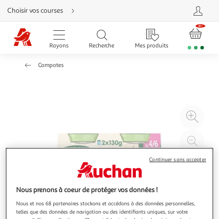
Aller
Choisir vos courses
directement
au
contenu
Aller
directement
Rayons
Recherche
Mes produits
à
la
recherche
Compotes
Aller
directement
à
la
navigation
Aller
directement
à
Agr
la
rubrique
l'il
besoin
d'aide
à
Réd
20
l'il
Continuer sans accepter
à
Par
100
le
%
pro
Nous prenons à coeur de protéger vos données !
Nous et nos 68 partenaires stockons et accédons à des données personnelles,
telles que des données de navigation ou des identifiants uniques, sur votre