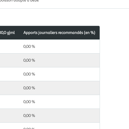
 poisson adapté à bébé
00,0 g|ml
Apports journaliers recommandés (en %)
0,00 %
0,00 %
0,00 %
0,00 %
0,00 %
0,00 %