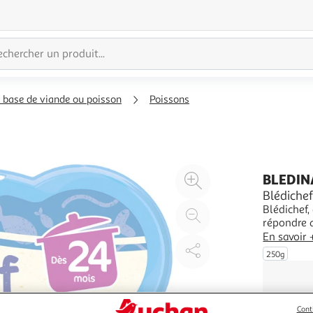
 base de viande ou poisson
Poissons
Agrandir
BLEDIN
l'illustration
Blédichef
Blédichef,
à
Réduire
répondre a
200%
l'illustration
Des morcea
En savoir 
à
Partager
1 Blédich
250g
100
le
%
produit
Cont