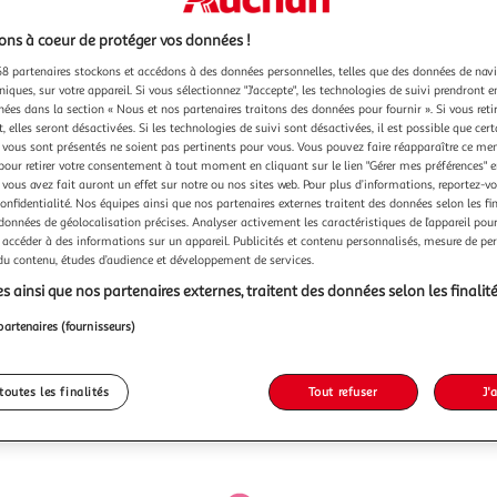
ns à coeur de protéger vos données !
8 partenaires stockons et accédons à des données personnelles, telles que des données de nav
niques, sur votre appareil. Si vous sélectionnez "J'accepte", les technologies de suivi prendront e
chées dans la section « Nous et nos partenaires traitons des données pour fournir ». Si vous retir
 elles seront désactivées. Si les technologies de suivi sont désactivées, il est possible que cer
vous sont présentés ne soient pas pertinents pour vous. Vous pouvez faire réapparaître ce me
pour retirer votre consentement à tout moment en cliquant sur le lien "Gérer mes préférences" 
 vous avez fait auront un effet sur notre ou nos sites web. Pour plus d’informations, reportez-v
confidentialité. Nos équipes ainsi que nos partenaires externes traitent des données selon les fi
 données de géolocalisation précises. Analyser activement les caractéristiques de l’appareil pour 
 accéder à des informations sur un appareil. Publicités et contenu personnalisés, mesure de p
 du contenu, études d’audience et développement de services.
s ainsi que nos partenaires externes, traitent des données selon les finalité
partenaires (fournisseurs)
toutes les finalités
Tout refuser
J'