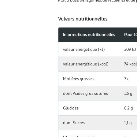
Plat à base de légumes, de féculents et de
Valeurs nutritionnelles
Informations nutritionnelles
Pour 1
Information
valeur énergétique (kJ)
309 kJ
nutritionnelles
pour
100.0
valeur énergétique (kcal)
74 kcal
g|ml
Matières grasses
3 g
dont Acides gras saturés
1,6 g
Glucides
8,2 g
dont Sucres
1,1 g