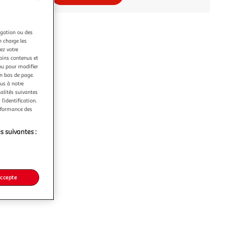
igation ou des
n charge les
ez votre
tains contenus et
nu pour modifier
en bas de page.
ous à notre
nalités suivantes
l’identification.
erformance des
s suivantes :
accepte