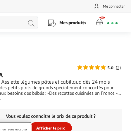
Me connecter
Lancer
Mes produits
la
recherche
5.0
(2)
A
 Assiette légumes pâtes et cabillaud dès 24 mois
 des petits plats de grands spécialement concoctés pour
ux besoins des bébés : -Des recettes cuisinées en France -
ux qui évoluent selon l'âge de bébé -Faible Teneur en Sel
+
ef = 1 portion de Légumes
Vous voulez connaître le prix de ce produit ?
Afficher le prix
inuer sans accepter