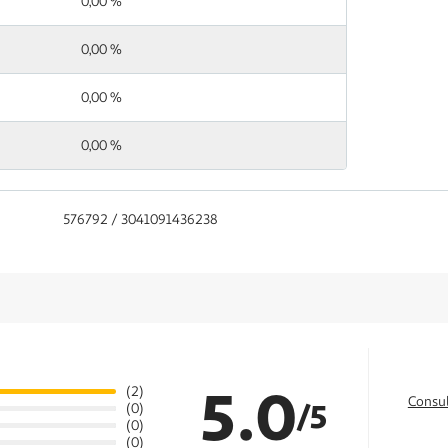
0,00 %
0,00 %
0,00 %
0,00 %
576792 / 3041091436238
5.0
(2)
Consul
/5
(0)
(0)
(0)