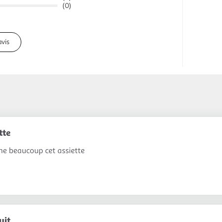
(0)
avis
tte
me beaucoup cet assiette
uit