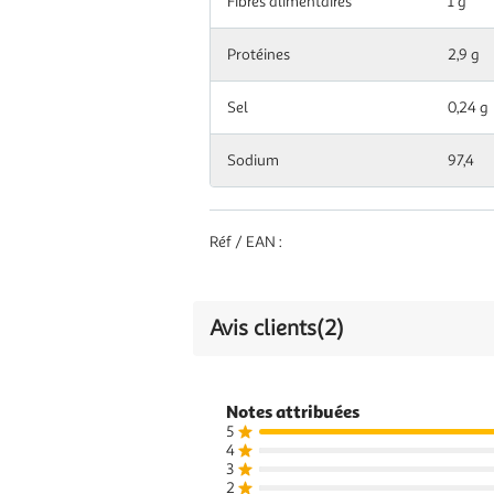
Fibres alimentaires
1 g
Protéines
2,9 g
Sel
0,24 g
Sodium
97,4
Réf / EAN :
Avis clients
(2)
Notes attribuées
5
4
3
2