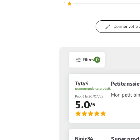
1
Donner votre 
Filtres
0
Tyty4
Petite assie
recommande ce produit.
Mon petit ai
Publié le 30/07/22
5.0
/5
Ninie34
Super prod